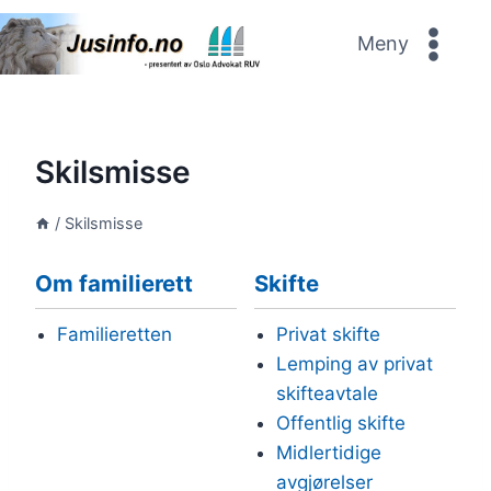
Skip
to
Meny
content
Skilsmisse
/
Skilsmisse
Om familierett
Skifte
Familieretten
Privat skifte
Lemping av privat
skifteavtale
Offentlig skifte
Midlertidige
avgjørelser