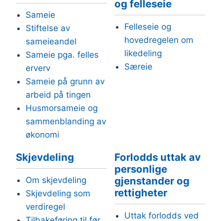
og felleseie
Sameie
Felleseie og
Stiftelse av
hovedregelen om
sameieandel
likedeling
Sameie pga. felles
Særeie
erverv
Sameie på grunn av
arbeid på tingen
Husmorsameie og
sammenblanding av
økonomi
Skjevdeling
Forlodds uttak av
personlige
gjenstander og
Om skjevdeling
rettigheter
Skjevdeling som
verdiregel
Uttak forlodds ved
Tilbakeføring til før