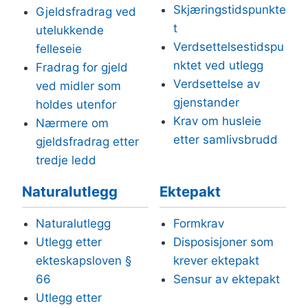
Skjæringstidspunkte
Gjeldsfradrag ved
t
utelukkende
Verdsettelsestidspu
felleseie
nktet ved utlegg
Fradrag for gjeld
Verdsettelse av
ved midler som
gjenstander
holdes utenfor
Krav om husleie
Nærmere om
etter samlivsbrudd
gjeldsfradrag etter
tredje ledd
Naturalutlegg
Ektepakt
Naturalutlegg
Formkrav
Utlegg etter
Disposisjoner som
ekteskapsloven §
krever ektepakt
66
Sensur av ektepakt
Utlegg etter