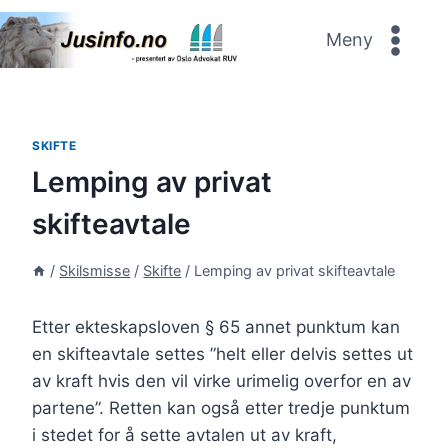
Skip
to
Meny
content
SKIFTE
Lemping av privat
skifteavtale
/
Skilsmisse
/
Skifte
/
Lemping av privat skifteavtale
Etter ekteskapsloven § 65 annet punktum kan
en skifteavtale settes ”helt eller delvis settes ut
av kraft hvis den vil virke urimelig overfor en av
partene”. Retten kan også etter tredje punktum
i stedet for å sette avtalen ut av kraft,