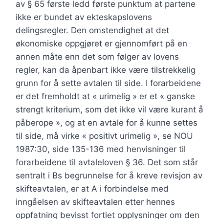
av § 65 første ledd første punktum at partene
ikke er bundet av ekteskapslovens
delingsregler. Den omstendighet at det
økonomiske oppgjøret er gjennomført på en
annen måte enn det som følger av lovens
regler, kan da åpenbart ikke være tilstrekkelig
grunn for å sette avtalen til side. I forarbeidene
er det fremholdt at « urimelig » er et « ganske
strengt kriterium, som det ikke vil være kurant å
påberope », og at en avtale for å kunne settes
til side, må virke « positivt urimelig », se NOU
1987:30, side 135-136 med henvisninger til
forarbeidene til avtaleloven § 36. Det som står
sentralt i Bs begrunnelse for å kreve revisjon av
skifteavtalen, er at A i forbindelse med
inngåelsen av skifteavtalen etter hennes
oppfatning bevisst fortiet opplysninger om den