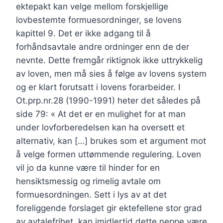
ektepakt kan velge mellom forskjellige
lovbestemte formuesordninger, se lovens
kapittel 9. Det er ikke adgang til å
forhåndsavtale andre ordninger enn de der
nevnte. Dette fremgår riktignok ikke uttrykkelig
av loven, men må sies å følge av lovens system
og er klart forutsatt i lovens forarbeider. I
Ot.prp.nr.28 (1990-1991) heter det således på
side 79: « At det er en mulighet for at man
under lovforberedelsen kan ha oversett et
alternativ, kan […] brukes som et argument mot
å velge formen uttømmende regulering. Loven
vil jo da kunne være til hinder for en
hensiktsmessig og rimelig avtale om
formuesordningen. Sett i lys av at det
foreliggende forslaget gir ektefellene stor grad
av avtalefrihet, kan imidlertid dette neppe være