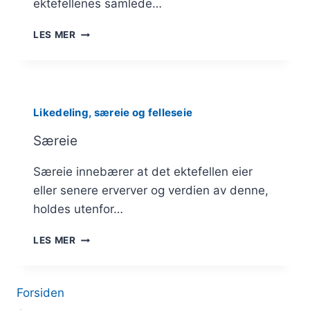
ektefellenes samlede…
FELLESEIE
LES MER
OG
HOVEDREGELEN
OM
LIKEDELING
Likedeling, særeie og felleseie
Særeie
Særeie innebærer at det ektefellen eier
eller senere erverver og verdien av denne,
holdes utenfor…
SÆREIE
LES MER
Forsiden