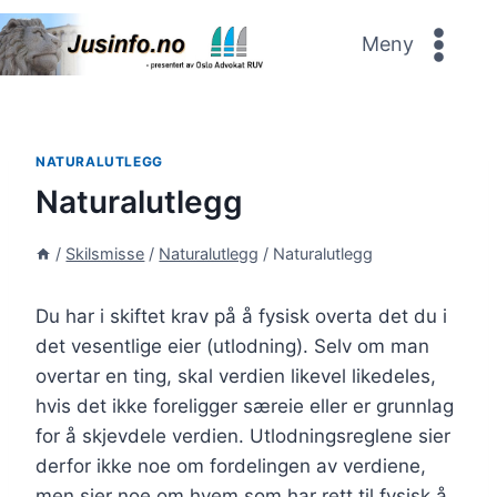
Skip
to
Meny
content
NATURALUTLEGG
Naturalutlegg
/
Skilsmisse
/
Naturalutlegg
/
Naturalutlegg
Du har i skiftet krav på å fysisk overta det du i
det vesentlige eier (utlodning). Selv om man
overtar en ting, skal verdien likevel likedeles,
hvis det ikke foreligger særeie eller er grunnlag
for å skjevdele verdien. Utlodningsreglene sier
derfor ikke noe om fordelingen av verdiene,
men sier noe om hvem som har rett til fysisk å