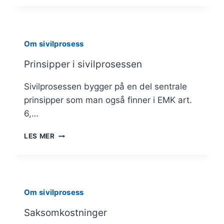
SØKSMÅL
OG
FRAFALL
Om sivilprosess
Prinsipper i sivilprosessen
Sivilprosessen bygger på en del sentrale
prinsipper som man også finner i EMK art.
6,…
PRINSIPPER
LES MER
I
SIVILPROSESSEN
Om sivilprosess
Saksomkostninger