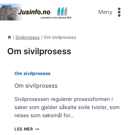
Skip
to
Meny
content
/
Sivilprosess
/
Om sivilprosess
Om sivilprosess
Om sivilprosess
Om sivilprosess
Sivilprosessen regulerer prosessformen i
saker som gjelder såkalte sivile tvister, som
reises som søksmål for…
OM
LES MER
SIVILPROSESS