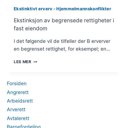
Ekstinktivt erverv - Hjemmelmannskonflikter
Ekstinksjon av begrensede rettigheter i
fast eiendom
I det følgende vil de tilfeller der B erverver
en begrenset rettighet, for eksempel; en…
EKSTINKSJON
LES MER
AV
BEGRENSEDE
RETTIGHETER
Forsiden
I
FAST
Angrerett
EIENDOM
Arbeidsrett
Arverett
Avtalerett
Barnefordeling