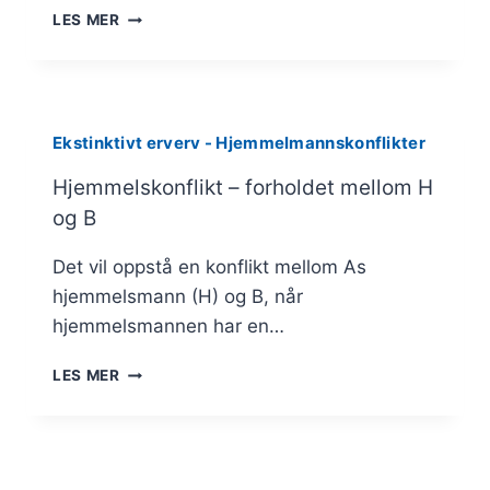
GENERELT
LES MER
OM
GODTROEKSTINKSJON
Ekstinktivt erverv - Hjemmelmannskonflikter
Hjemmelskonflikt – forholdet mellom H
og B
Det vil oppstå en konflikt mellom As
hjemmelsmann (H) og B, når
hjemmelsmannen har en…
HJEMMELSKONFLIKT
LES MER
–
FORHOLDET
MELLOM
H
OG