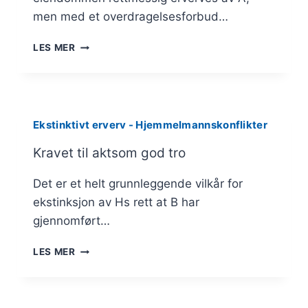
men med et overdragelsesforbud…
UNNTAK
LES MER
FOR
UGYLDIG
DOKUMENT
OG
TINGLYSINGSFEIL
Ekstinktivt erverv - Hjemmelmannskonflikter
Kravet til aktsom god tro
Det er et helt grunnleggende vilkår for
ekstinksjon av Hs rett at B har
gjennomført…
KRAVET
LES MER
TIL
AKTSOM
GOD
TRO