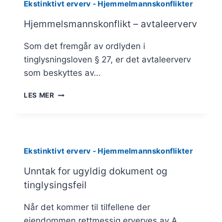
Ekstinktivt erverv - Hjemmelmannskonflikter
B
Hjemmelsmannskonflikt – avtaleerverv
Som det fremgår av ordlyden i
tinglysningsloven § 27, er det avtaleerverv
som beskyttes av…
HJEMMELSMANNSKONFLIKT
LES MER
–
AVTALEERVERV
Ekstinktivt erverv - Hjemmelmannskonflikter
Unntak for ugyldig dokument og
tinglysingsfeil
Når det kommer til tilfellene der
eiendommen rettmessig erverves av A,