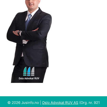
© 2026 Jusinfo.no |
Oslo Advokat RUV AS
(Org. nr. 921