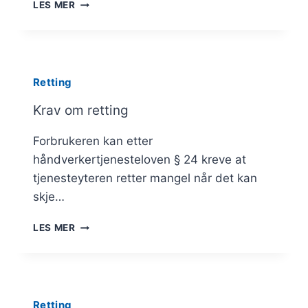
RETTING
LES MER
VED
MANGELFULL
TJENESTE
Retting
Krav om retting
Forbrukeren kan etter
håndverkertjenesteloven § 24 kreve at
tjenesteyteren retter mangel når det kan
skje…
KRAV
LES MER
OM
RETTING
Retting