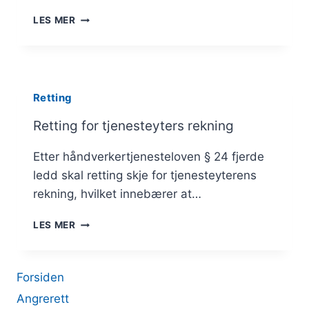
RETTING
LES MER
INNEN
RIMELIG
TID,
Retting
Retting for tjenesteyters rekning
Etter håndverkertjenesteloven § 24 fjerde
ledd skal retting skje for tjenesteyterens
rekning, hvilket innebærer at…
RETTING
LES MER
FOR
TJENESTEYTERS
REKNING
Forsiden
Angrerett