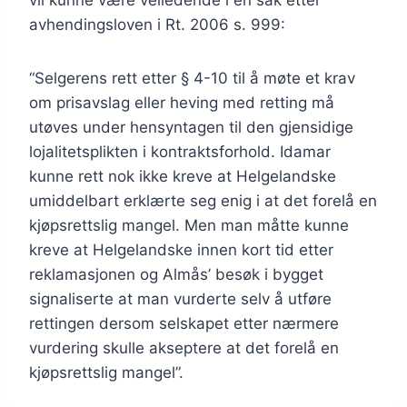
vil kunne være veiledende i en sak etter
avhendingsloven i Rt. 2006 s. 999:
“Selgerens rett etter § 4-10 til å møte et krav
om prisavslag eller heving med retting må
utøves under hensyntagen til den gjensidige
lojalitetsplikten i kontraktsforhold. Idamar
kunne rett nok ikke kreve at Helgelandske
umiddelbart erklærte seg enig i at det forelå en
kjøpsrettslig mangel. Men man måtte kunne
kreve at Helgelandske innen kort tid etter
reklamasjonen og Almås’ besøk i bygget
signaliserte at man vurderte selv å utføre
rettingen dersom selskapet etter nærmere
vurdering skulle akseptere at det forelå en
kjøpsrettslig mangel”.