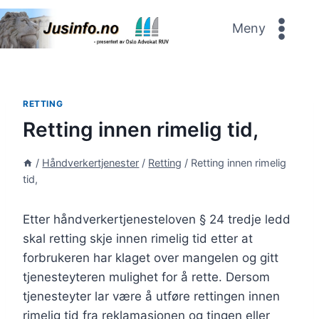
Skip
to
Meny
content
RETTING
Retting innen rimelig tid,
/
Håndverkertjenester
/
Retting
/
Retting innen rimelig
tid,
Etter håndverkertjenesteloven § 24 tredje ledd
skal retting skje innen rimelig tid etter at
forbrukeren har klaget over mangelen og gitt
tjenesteyteren mulighet for å rette. Dersom
tjenesteyter lar være å utføre rettingen innen
rimelig tid fra reklamasjonen og tingen eller