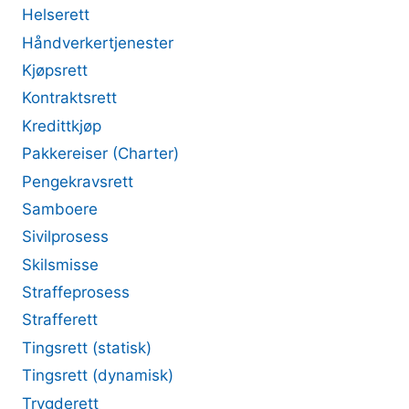
Helserett
Håndverkertjenester
Kjøpsrett
Kontraktsrett
Kredittkjøp
Pakkereiser (Charter)
Pengekravsrett
Samboere
Sivilprosess
Skilsmisse
Straffeprosess
Strafferett
Tingsrett (statisk)
Tingsrett (dynamisk)
Trygderett