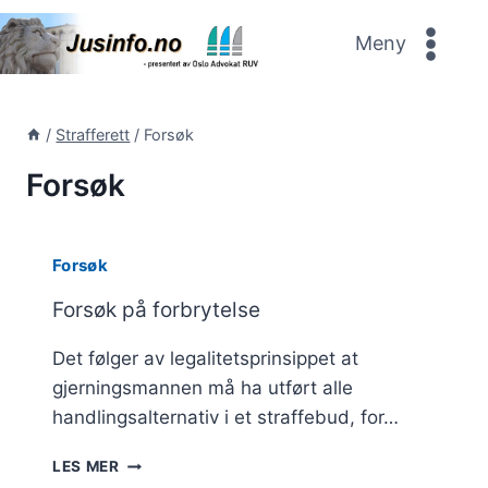
Skip
to
Meny
content
/
Strafferett
/
Forsøk
Forsøk
Forsøk
Forsøk på forbrytelse
Det følger av legalitetsprinsippet at
gjerningsmannen må ha utført alle
handlingsalternativ i et straffebud, for…
FORSØK
LES MER
PÅ