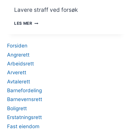
SEG
SELV
Lavere straff ved forsøk
LAVERE
LES MER
STRAFF
VED
FORSØK
Forsiden
Angrerett
Arbeidsrett
Arverett
Avtalerett
Barnefordeling
Barnevernsrett
Boligrett
Erstatningsrett
Fast eiendom