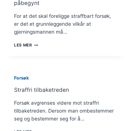
påbegynt
For at det skal foreligge straffbart forsøk,
er det et grunnleggende vilkår at
gjerningsmannen må…
NÆRMERE
LES MER
OM
NÅR
HANDLINGEN
ER
PÅBEGYNT
Forsøk
Straffri tilbaketreden
Forsøk avgrenses videre mot straffri
tilbaketreden. Dersom man ombestemmer
seg og bestemmer seg for å…
STRAFFRI