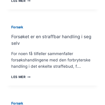
LES MER
TILBAKETREDEN
Forsøk
Forsøket er en straffbar handling i seg
selv
For noen få tilfeller sammenfaller
forsøkshandlingene med den forbryterske
handling i det enkelte straffebud, f….
FORSØKET
LES MER
ER
EN
STRAFFBAR
HANDLING
I
Forsøk