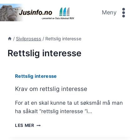
Skip
to
Meny
content
/
Sivilprosess
/
Rettslig interesse
Rettslig interesse
Rettslig interesse
Krav om rettslig interesse
For at en skal kunne ta ut søksmål må man
ha såkalt ”rettslig interesse ”i…
KRAV
LES MER
OM
RETTSLIG