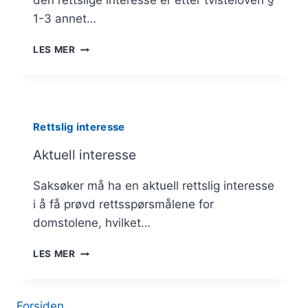
den rettslige interesse er etter tvisteloven §
1-3 annet…
TILKNYTNINGSKRAVET
LES MER
Rettslig interesse
Aktuell interesse
Saksøker må ha en aktuell rettslig interesse
i å få prøvd rettsspørsmålene for
domstolene, hvilket…
AKTUELL
LES MER
INTERESSE
Forsiden