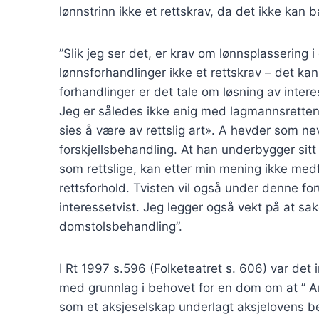
lønnstrinn ikke et rettskrav, da det ikke kan b
”Slik jeg ser det, er krav om lønnsplassering i
lønnsforhandlinger ikke et rettskrav – det kan
forhandlinger er det tale om løsning av inter
Jeg er således ikke enig med lagmannsretten
sies å være av rettslig art». A hevder som nev
forskjellsbehandling. At han underbygger sit
som rettslige, kan etter min mening ikke medfø
rettsforhold. Tvisten vil også under denne fo
interessetvist. Jeg legger også vekt på at sa
domstolsbehandling”.
I Rt 1997 s.596 (Folketeatret s. 606) var det im
med grunnlag i behovet for en dom om at ” A
som et aksjeselskap underlagt aksjelovens 