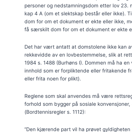
personer og nedstamningsdom etter lov 23.
kap 4 A (om et slektskap består eller ikke). 
dom for om et dokument er ekte eller ikke, me
få særskilt dom for om et dokument er ekte el
Det har vært antatt at domstolene ikke kan a
rekkevidde av en lovbestemmelse, slik at rett
1984 s. 1488 (Burhøns I). Dommen må ha en vis
innhold som er forpliktende eller fritakende fr
eller frita noen for plikt).
Reglene som skal anvendes må være rettsregl
forhold som bygger på sosiale konvensjoner, eti
(Bordtennisregler s. 1112):
”Den kjærende part vil ha prøvet gyldigheten