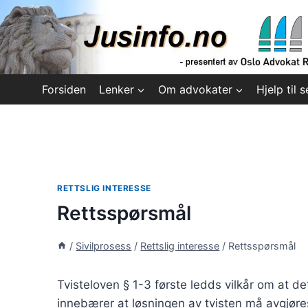
Skip
to
content
Forsiden
Lenker
Om advokater
Hjelp til s
RETTSLIG INTERESSE
Rettsspørsmål
/
Sivilprosess
/
Rettslig interesse
/
Rettsspørsmål
Tvisteloven § 1-3 første ledds vilkår om at d
innebærer at løsningen av tvisten må avgjøres 