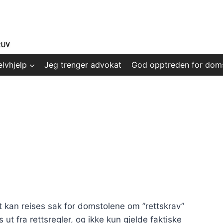
elvhjelp
Jeg trenger advokat
God opptreden for dom
et kan reises sak for domstolene om ”rettskrav”
ut fra rettsregler, og ikke kun gjelde faktiske