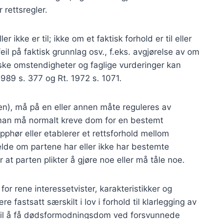
r rettsregler.
r ikke er til; ikke om et faktisk forhold er til eller
eil på faktisk grunnlag osv., f.eks. avgjørelse av om
tiske omstendigheter og faglige vurderinger kan
 1989 s. 377 og Rt. 1972 s. 1071.
en), må på en eller annen måte reguleres av
 man må normalt kreve dom for en bestemt
 opphør eller etablerer et rettsforhold mellom
lde om partene har eller ikke har bestemte
er at parten plikter å gjøre noe eller må tåle noe.
or rene interessetvister, karakteristikker og
 fastsatt særskilt i lov i forhold til klarlegging av
 til å få dødsformodningsdom ved forsvunnede