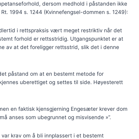
mpetanseforhold, dersom medhold i påstanden ikke
jf. Rt. 1994 s. 1244 (Kvinnefengsel-dommen s. 1249):
rtid i rettspraksis vært meget restriktiv når det
temt forhold er rettsstridig. Utgangspunktet er at
 av at det foreligger rettsstrid, slik det i denne
ar det påstand om at en bestemt metode for
kjennes uberettiget og settes til side. Høyesterett
t, men en faktisk kjensgjerning Engesæter krever dom
9 « må anses som ubegrunnet og misvisende »”.
 var krav om å bli innplassert i et bestemt