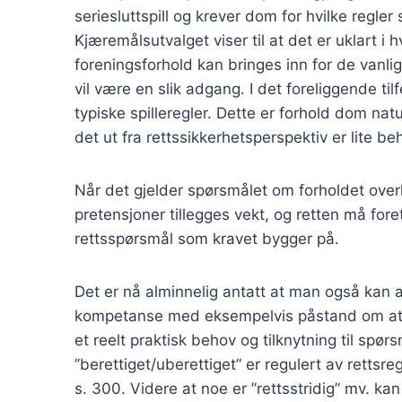
seriesluttspill og krever dom for hvilke regler 
Kjæremålsutvalget viser til at det er uklart i 
foreningsforhold kan bringes inn for de vanli
vil være en slik adgang. I det foreliggende til
typiske spilleregler. Dette er forhold dom nat
det ut fra rettssikkerhetsperspektiv er lite b
Når det gjelder spørsmålet om forholdet overh
pretensjoner tillegges vekt, og retten må for
rettsspørsmål som kravet bygger på.
Det er nå alminnelig antatt at man også kan
kompetanse med eksempelvis påstand om at sa
et reelt praktisk behov og tilknytning til sp
”berettiget/uberettiget” er regulert av rettsreg
s. 300. Videre at noe er ”rettsstridig” mv. ka