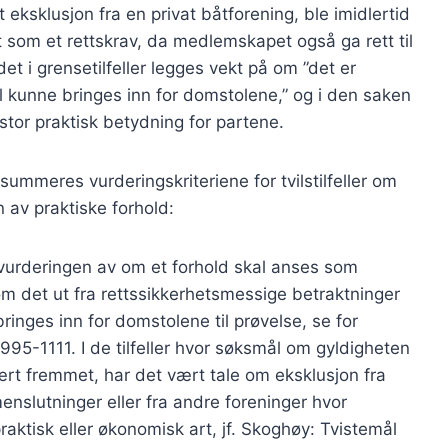
eksklusjon fra en privat båtforening, ble imidlertid
 som et rettskrav, da medlemskapet også ga rett til
t i grensetilfeller legges vekt på om ”det er
kal kunne bringes inn for domstolene,” og i den saken
stor praktisk betydning for partene.
psummeres vurderingskriteriene for tvilstilfeller om
n av praktiske forhold:
ed vurderingen av om et forhold skal anses som
å om det ut fra rettssikkerhetsmessige betraktninger
bringes inn for domstolene til prøvelse, se for
5-1111. I de tilfeller hvor søksmål om gyldigheten
ært fremmet, har det vært tale om eksklusjon fra
nslutninger eller fra andre foreninger hvor
tisk eller økonomisk art, jf. Skoghøy: Tvistemål