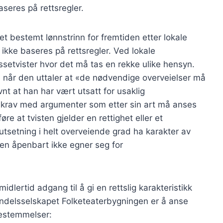
aseres på rettsregler.
 et bestemt lønnstrinn for fremtiden etter lokale
 ikke baseres på rettsregler. Ved lokale
essetvister hvor det må tas en rekke ulike hensyn.
 når den uttaler at «de nødvendige overveielser må
nt at han har vært utsatt for usaklig
t krav med argumenter som etter sin art må anses
re at tvisten gjelder en rettighet eller et
rutsetning i helt overveiende grad ha karakter av
ken åpenbart ikke egner seg for
idlertid adgang til å gi en rettslig karakteristikk
ndelsselskapet Folketeaterbygningen er å anse
bestemmelser: