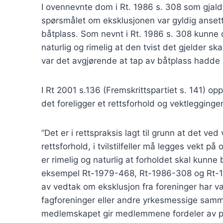
I ovennevnte dom i Rt. 1986 s. 308 som gjaldt 
spørsmålet om eksklusjonen var gyldig ansett
båtplass. Som nevnt i Rt. 1986 s. 308 kunne de
naturlig og rimelig at den tvist det gjelder s
var det avgjørende at tap av båtplass hadde 
I Rt 2001 s.136 (Fremskrittspartiet s. 141) op
det foreligger et rettsforhold og vektlegginge
”Det er i rettspraksis lagt til grunn at det v
rettsforhold, i tvilstilfeller må legges vekt p
er rimelig og naturlig at forholdet skal kunne 
eksempel Rt-1979-468, Rt-1986-308 og Rt-199
av vedtak om eksklusjon fra foreninger har v
fagforeninger eller andre yrkesmessige samme
medlemskapet gir medlemmene fordeler av prak