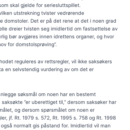
som skal gjelde for seriesluttspillet.
hvilken utstrekning tvister vedrørende
ge domstoler. Det er på det rene at det i noen grad
felle dreier tvisten seg imidlertid om fastsettelse av
urlig bør avgjøres innen idrettens organer, og hvor
ehov for domstolsprøving”.
odet reguleres av rettsregler, vil ikke saksøkers
eta en selvstendig vurdering av om det er
 anlegge søksmål om noen har en bestemt
ksøkte ”er uberettiget til,” dersom saksøker har
ørsmålet, og dersom spørsmålet om noen er
ler, jf. Rt. 1979 s. 572, Rt. 1995 s. 758 og Rt. 1998
n også normalt gis påstand for. Imidlertid vil man