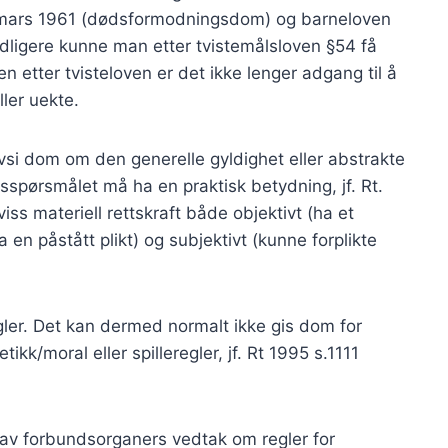
 mars 1961 (dødsformodningsdom) og barneloven
Tidligere kunne man etter tvistemålsloven §54 få
n etter tvisteloven er det ikke lenger adgang til å
ler uekte.
vsi dom om den generelle gyldighet eller abstrakte
sspørsmålet må ha en praktisk betydning, jf. Rt.
s materiell rettskraft både objektivt (ha et
a en påstått plikt) og subjektivt (kunne forplikte
er. Det kan dermed normalt ikke gis dom for
kk/moral eller spilleregler, jf. Rt 1995 s.1111
 av forbundsorganers vedtak om regler for