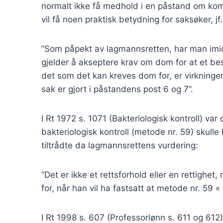
normalt ikke få medhold i en påstand om ko
vil få noen praktisk betydning for saksøker, 
”Som påpekt av lagmannsretten, har man imidle
gjelder å akseptere krav om dom for at et bes
det som det kan kreves dom for, er virkningene
sak er gjort i påstandens post 6 og 7”.
I Rt 1972 s. 1071 (Bakteriologisk kontroll) v
bakteriologisk kontroll (metode nr. 59) skulle 
tiltrådte da lagmannsrettens vurdering:
”Det er ikke et rettsforhold eller en rettighe
for, når han vil ha fastsatt at metode nr. 5
I Rt 1998 s. 607 (Professorlønn s. 611 og 612)