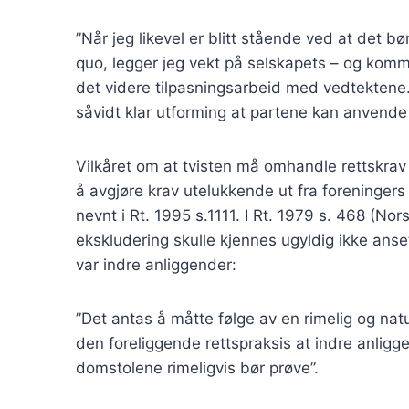
”Når jeg likevel er blitt stående ved at det b
quo, legger jeg vekt på selskapets – og komm
det videre tilpasningsarbeid med vedtektene
såvidt klar utforming at partene kan anvende 
Vilkåret om at tvisten må omhandle rettskr
å avgjøre krav utelukkende ut fra foreninger
nevnt i Rt. 1995 s.1111. I Rt. 1979 s. 468 (Nor
ekskludering skulle kjennes ugyldig ikke ans
var indre anliggender:
”Det antas å måtte følge av en rimelig og natu
den foreliggende rettspraksis at indre anligg
domstolene rimeligvis bør prøve”.