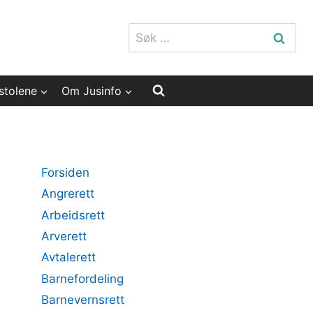
Søk
etter:
stolene
Om Jusinfo
Forsiden
Angrerett
Arbeidsrett
Arverett
Avtalerett
Barnefordeling
Barnevernsrett