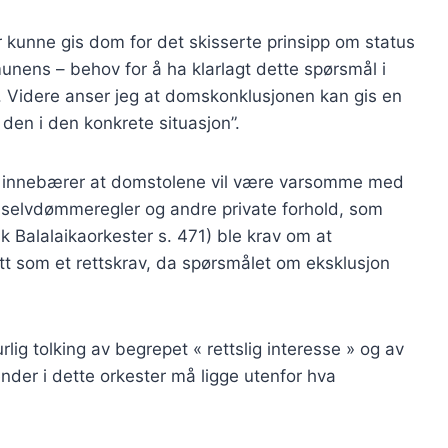
ør kunne gis dom for det skisserte prinsipp om status
unens – behov for å ha klarlagt dette spørsmål i
. Videre anser jeg at domskonklusjonen kan gis en
den i den konkrete situasjon”.
av innebærer at domstolene vil være varsomme med
s selvdømmeregler og andre private forhold, som
sk Balalaikaorkester s. 471) ble krav om at
ett som et rettskrav, da spørsmålet om eksklusjon
rlig tolking av begrepet « rettslig interesse » og av
ender i dette orkester må ligge utenfor hva