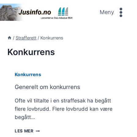
Skip
to
Meny
content
/
Strafferett
/
Konkurrens
Konkurrens
Konkurrens
Generelt om konkurrens
Ofte vil tiltalte i en straffesak ha begått
flere lovbrudd. Flere lovbrudd kan være
begått…
GENERELT
LES MER
OM