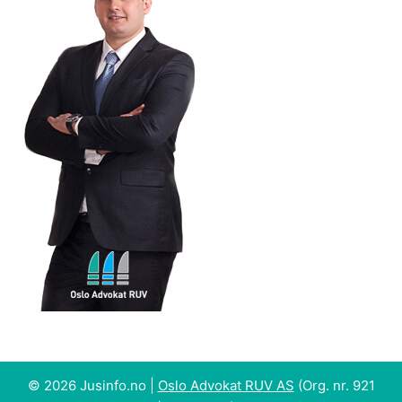
© 2026 Jusinfo.no |
Oslo Advokat RUV AS
(Org. nr. 921