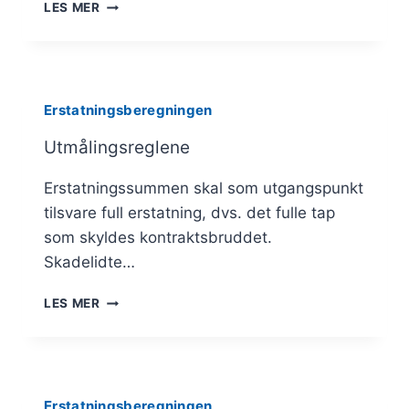
ANSVAR
LES MER
FOR
OPPLYSNING
FRA
KONTRAKTSMEDHJELPERE
Erstatningsberegningen
Utmålingsreglene
Erstatningssummen skal som utgangspunkt
tilsvare full erstatning, dvs. det fulle tap
som skyldes kontraktsbruddet.
Skadelidte…
UTMÅLINGSREGLENE
LES MER
Erstatningsberegningen