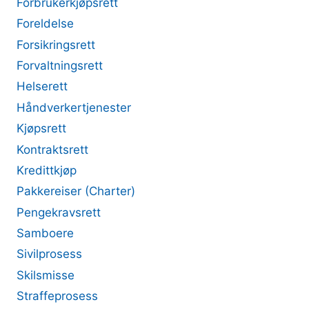
Forbrukerkjøpsrett
Foreldelse
Forsikringsrett
Forvaltningsrett
Helserett
Håndverkertjenester
Kjøpsrett
Kontraktsrett
Kredittkjøp
Pakkereiser (Charter)
Pengekravsrett
Samboere
Sivilprosess
Skilsmisse
Straffeprosess