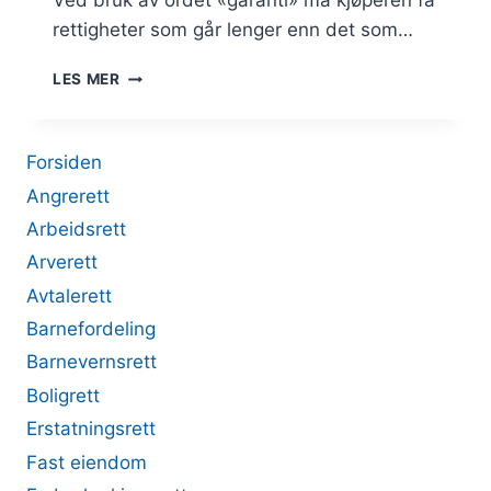
Ved bruk av ordet «garanti» må kjøperen få
rettigheter som går lenger enn det som…
GARANTI
LES MER
Forsiden
Angrerett
Arbeidsrett
Arverett
Avtalerett
Barnefordeling
Barnevernsrett
Boligrett
Erstatningsrett
Fast eiendom