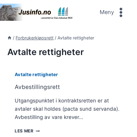
Skip
to
Meny
content
/
Forbrukerkjøpsrett
/
Avtalte rettigheter
Avtalte rettigheter
Avtalte rettigheter
Avbestillingsrett
Utgangspunktet i kontraktsretten er at
avtaler skal holdes (pacta sund servanda).
Avbestilling av vare krever…
AVBESTILLINGSRETT
LES MER