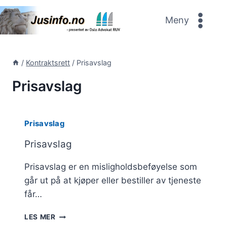
Skip
to
Meny
content
/
Kontraktsrett
/
Prisavslag
Prisavslag
Prisavslag
Prisavslag
Prisavslag er en misligholdsbeføyelse som
går ut på at kjøper eller bestiller av tjeneste
får…
PRISAVSLAG
LES MER