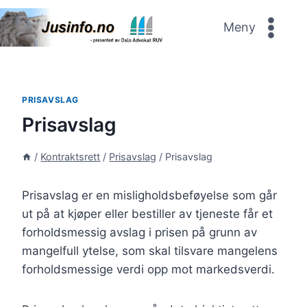
Skip
to
Meny
content
PRISAVSLAG
Prisavslag
/
Kontraktsrett
/
Prisavslag
/
Prisavslag
Prisavslag er en misligholdsbeføyelse som går
ut på at kjøper eller bestiller av tjeneste får et
forholdsmessig avslag i prisen på grunn av
mangelfull ytelse, som skal tilsvare mangelens
forholdsmessige verdi opp mot markedsverdi.