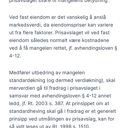
prisavslaget svare til mangelens betydning”.
Ved fast eiendom er det vanskelig å anslå
markedsverdi, da eiendomspriser kan variere
ut fra flere faktorer. Prisavslaget vil ved fast
eiendom således normalt være kostnadene
ved å få mangelen rettet, jf. avhendingsloven §
4-12.
Medfører utbedring av mangelen
standardøkning (og dermed verdiøkning), skal
merverdien gå til fradrag i prisavslaget i
samsvar med avhendingsloven § 4-12 annet
ledd, jf. Rt. 2003 s. 387. At prinsippet om at
standardheving skal gå i fradrag er et generelt
prinsipp ved utmålingen av prisavslag, kan for
så vidt leses ut av Rt. 1998 s. 1510.