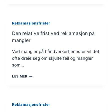
REKLAMASJON
Reklamasjonsfrister
Den relative frist ved reklamasjon på
mangler
Ved mangler på håndverkertjenester vil det
ofte dreie seg om skjulte feil og mangler
som…
DEN
LES MER
RELATIVE
FRIST
VED
REKLAMASJON
PÅ
Reklamasjonsfrister
MANGLER