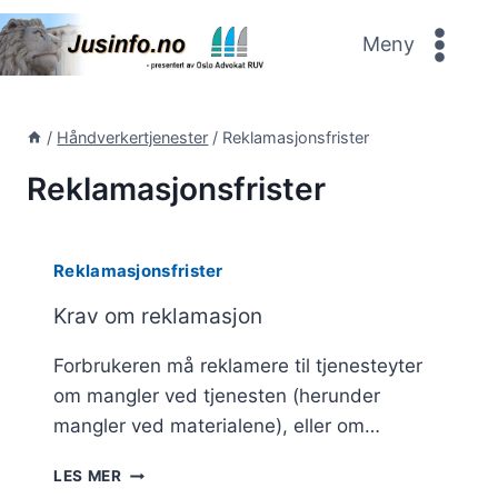
Skip
to
Meny
content
/
Håndverkertjenester
/
Reklamasjonsfrister
Reklamasjonsfrister
Reklamasjonsfrister
Krav om reklamasjon
Forbrukeren må reklamere til tjenesteyter
om mangler ved tjenesten (herunder
mangler ved materialene), eller om…
KRAV
LES MER
OM