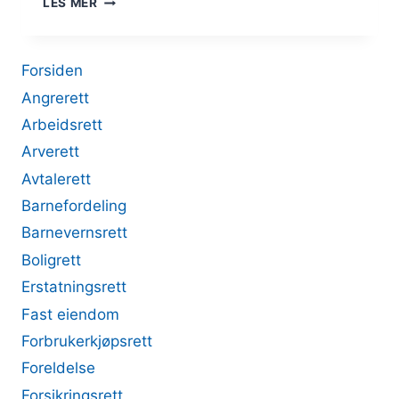
LES MER
VED
FORSINKELSE
Forsiden
Angrerett
Arbeidsrett
Arverett
Avtalerett
Barnefordeling
Barnevernsrett
Boligrett
Erstatningsrett
Fast eiendom
Forbrukerkjøpsrett
Foreldelse
Forsikringsrett