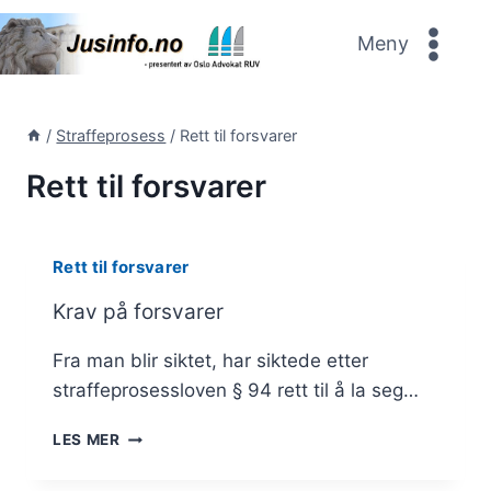
Skip
to
Meny
content
/
Straffeprosess
/
Rett til forsvarer
Rett til forsvarer
Rett til forsvarer
Krav på forsvarer
Fra man blir siktet, har siktede etter
straffeprosessloven § 94 rett til å la seg…
KRAV
LES MER
PÅ
FORSVARER