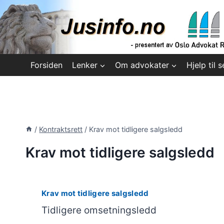
Skip
to
content
Forsiden
Lenker
Om advokater
Hjelp til s
/
Kontraktsrett
/
Krav mot tidligere salgsledd
Krav mot tidligere salgsledd
Krav mot tidligere salgsledd
Tidligere omsetningsledd