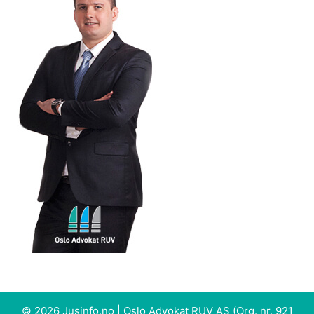
© 2026 Jusinfo.no |
Oslo Advokat RUV AS
(Org. nr. 921