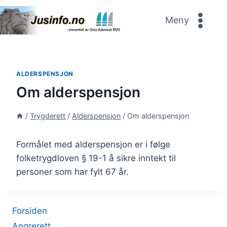
Skip
to
Meny
content
ALDERSPENSJON
Om alderspensjon
/
Trygderett
/
Alderspensjon
/
Om alderspensjon
Formålet med alderspensjon er i følge
folketrygdloven § 19-1 å sikre inntekt til
personer som har fylt 67 år.
Forsiden
Angrerett