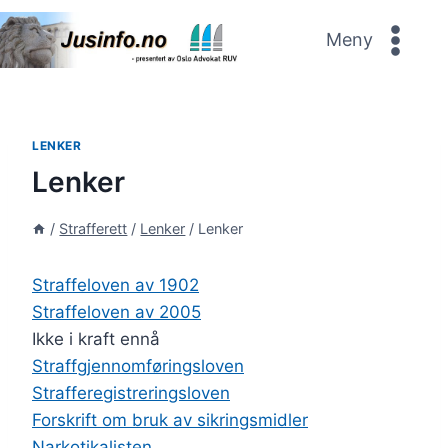
Skip
to
Meny
content
LENKER
Lenker
/
Strafferett
/
Lenker
/
Lenker
Straffeloven av 1902
Straffeloven av 2005
Ikke i kraft ennå
Straffgjennomføringsloven
Strafferegistreringsloven
Forskrift om bruk av sikringsmidler
Narkotikalisten