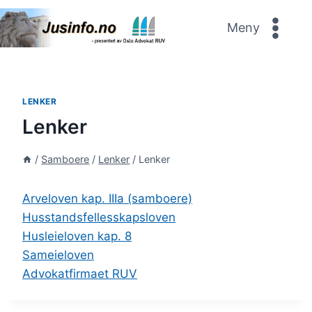
Skip
to
Meny
content
LENKER
Lenker
/
Samboere
/
Lenker
/
Lenker
Arveloven kap. IIIa (samboere)
Husstandsfellesskapsloven
Husleieloven kap. 8
Sameieloven
Advokatfirmaet RUV