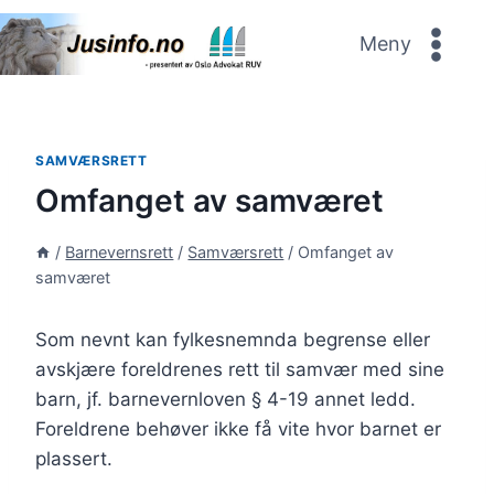
Skip
to
Meny
content
SAMVÆRSRETT
Omfanget av samværet
/
Barnevernsrett
/
Samværsrett
/
Omfanget av
samværet
Som nevnt kan fylkesnemnda begrense eller
avskjære foreldrenes rett til samvær med sine
barn, jf. barnevernloven § 4-19 annet ledd.
Foreldrene behøver ikke få vite hvor barnet er
plassert.