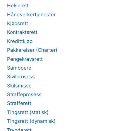
Helserett
Håndverkertjenester
Kjøpsrett
Kontraktsrett
Kredittkjøp
Pakkereiser (Charter)
Pengekravsrett
Samboere
Sivilprosess
Skilsmisse
Straffeprosess
Strafferett
Tingsrett (statisk)
Tingsrett (dynamisk)
Trygderett