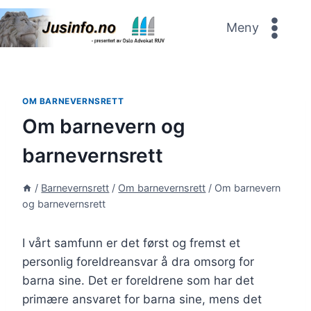
Skip
to
Meny
content
OM BARNEVERNSRETT
Om barnevern og
barnevernsrett
/
Barnevernsrett
/
Om barnevernsrett
/
Om barnevern
og barnevernsrett
I vårt samfunn er det først og fremst et
personlig foreldreansvar å dra omsorg for
barna sine. Det er foreldrene som har det
primære ansvaret for barna sine, mens det