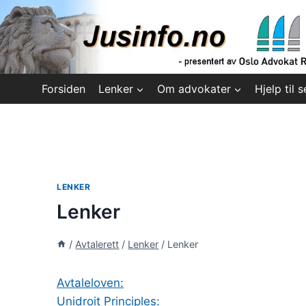
Skip
to
content
Forsiden
Lenker
Om advokater
Hjelp til s
LENKER
Lenker
/
Avtalerett
/
Lenker
/
Lenker
Avtaleloven:
Unidroit Principles: