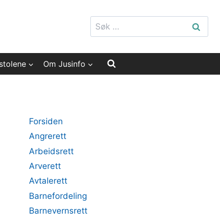
Søk
etter:
stolene
Om Jusinfo
Forsiden
Angrerett
Arbeidsrett
Arverett
Avtalerett
Barnefordeling
Barnevernsrett