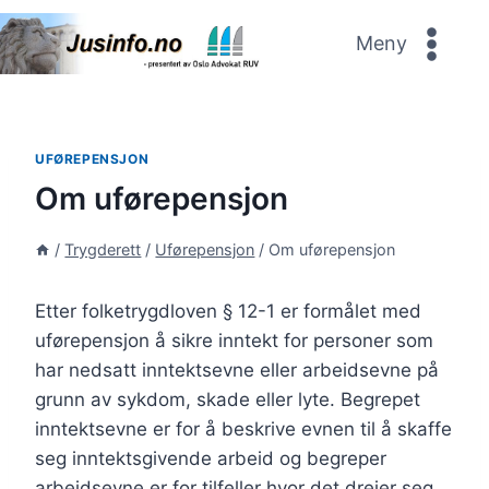
Skip
to
Meny
content
UFØREPENSJON
Om uførepensjon
/
Trygderett
/
Uførepensjon
/
Om uførepensjon
Etter folketrygdloven § 12-1 er formålet med
uførepensjon å sikre inntekt for personer som
har nedsatt inntektsevne eller arbeidsevne på
grunn av sykdom, skade eller lyte. Begrepet
inntektsevne er for å beskrive evnen til å skaffe
seg inntektsgivende arbeid og begreper
arbeidsevne er for tilfeller hvor det dreier seg