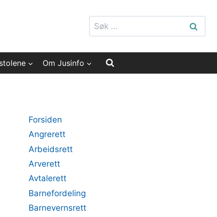
Søk
etter:
stolene
Om Jusinfo
Forsiden
Angrerett
Arbeidsrett
Arverett
Avtalerett
Barnefordeling
Barnevernsrett