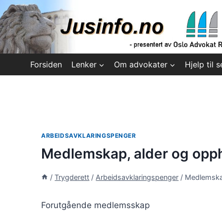
Skip
to
content
Forsiden
Lenker
Om advokater
Hjelp til s
ARBEIDSAVKLARINGSPENGER
Medlemskap, alder og opp
/
Trygderett
/
Arbeidsavklaringspenger
/
Medlemska
Forutgående medlemsskap