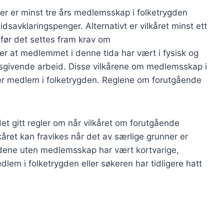
enger er minst tre års medlemsskap i folketrygden
dsavklaringspenger. Alternativt er vilkåret minst ett
før det settes fram krav om
er at medlemmet i denne tida har vært i fysisk og
ektsgivende arbeid. Disse vilkårene om medlemsskap i
m er medlem i folketrygden. Reglene om forutgående
.
det gitt regler om når vilkåret om forutgående
året kan fravikes når det av særlige grunner er
iodene uten medlemsskap har vært kortvarige,
lem i folketrygden eller søkeren har tidligere hatt