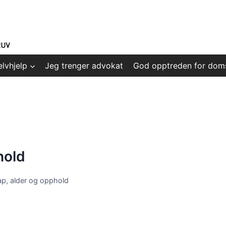
elvhjelp
Jeg trenger advokat
God opptreden for dom
hold
p, alder og opphold