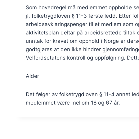
Som hovedregel må medlemmet oppholde seg i 
jf. folketrygdloven § 11-3 første ledd. Etter f
arbeidsavklaringspenger til et medlem som opp
aktivitetsplan deltar på arbeidsrettede tiltak 
unntak for kravet om opphold i Norge er ders
godtgjøres at den ikke hindrer gjennomføring
Velferdsetatens kontroll og oppfølgning. Dett
Alder
Det følger av folketrygdloven § 11-4 annet led
medlemmet være mellom 18 og 67 år.