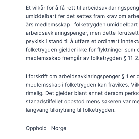
Et vilkår for å få rett til arbeidsavklaringsp
umiddelbart før det settes fram krav om arbei
års medlemsskap i folketrygden umiddelbart 
arbeidsavklaringspenger, men dette forutsett
psykisk i stand til å utføre et ordinært innt
folketrygden gjelder ikke for flyktninger so
medlemsskap fremgår av folketrygden § 11-2
I forskrift om arbeidsavklaringspenger § 1 er 
medlemsskap i folketrygden kan fravikes. Vilk
rimelig. Det gjelder blant annet dersom per
stønadstilfellet oppstod mens søkeren var med
langvarig tilknytning til folketrygden.
Opphold i Norge