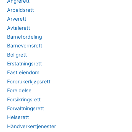
Angrerett
Arbeidsrett
Arverett
Avtalerett
Barnefordeling
Barnevernsrett
Boligrett
Erstatningsrett
Fast eiendom
Forbrukerkjøpsrett
Foreldelse
Forsikringsrett
Forvaltningsrett
Helserett
Håndverkertjenester