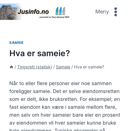
Skip
to
Meny
content
SAMEIE
Hva er sameie?
/
Tingsrett (statisk)
/
Sameie
/
Hva er sameie?
Når to eller flere personer eier noe sammen
foreligger sameie. Det er selve eiendomsretten
som er delt, ikke bruksretten. For eksempel; en
fast eiendom kan være i sameie mellom flere,
men selv om hver sameier bare eier en prosent
av eiendommen vil hver sameier kunne bruke
hele eiendommen. Typiske eksempler på