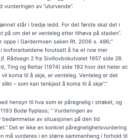
d vurderingen av ”uturvande”.
ønnet står i tredje ledd. For det første skal det i
t på om det er venteleg etter tilhøva på staden”.
ar oppe i Gardermoen saken Rt. 2006 s. 486;”
 i lovforarbeidene forutsatt å ha et noe mer
jf. Rådsegn 2 fra Sivillovbokutvalet 1957 side 28.
rd, Ting og Rettar (1974) side 192 hvor det heter at:
vil koma til å skje, er venteleg. Venteleg er det
slikt – som kan tenkjast å koma til å skje”.”
d hensyn til hva som er påregnelig i strøket, og
. 1193 Bodø flyplass; ” Vurderingen av
tiv bedømmelse av situasjonen på den tid
.” Det er ikke en konkret påregnelighetsvurdering
n må vurderes i en større sammenheng i forhold til