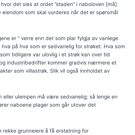
 hvor det sies at ordet ”staden” i naboloven [må]
lte eiendom som skal vurderes når det er spørsmål
ene er ” verre enn det som plar fylgja av vanlege
tså hva på hva som er sedvanelig for strøket. Hva som
m tidligere var ulovlig i et strøk kan over tid
s- og industribedrifter kommer gradvis nærmere et
rakter som villastrøk. Slik vil også innholdet av
den eller ulempen må være sedvanelig; så lenge en
åfører naboene plager som går utover det
rekke grunneiere å få erstatning for