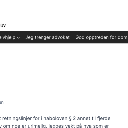
elvhjelp
Jeg trenger advokat
God opptreden for dom
en
retningslinjer for i naboloven § 2 annet til fjerde
v om noe er urimelig, legges vekt på hva som er