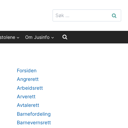
Søk
etter:
stolene
Om Jusinfo
Forsiden
Angrerett
Arbeidsrett
Arverett
Avtalerett
Barnefordeling
Barnevernsrett