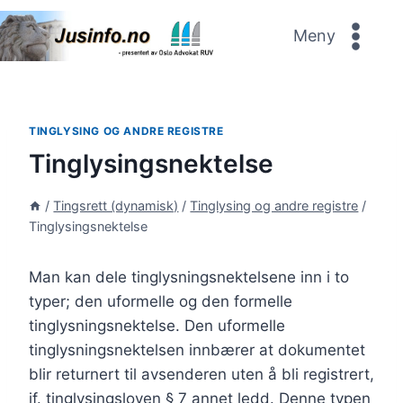
Skip
to
Meny
content
TINGLYSING OG ANDRE REGISTRE
Tinglysingsnektelse
/
Tingsrett (dynamisk)
/
Tinglysing og andre registre
/
Tinglysingsnektelse
Man kan dele tinglysningsnektelsene inn i to
typer; den uformelle og den formelle
tinglysningsnektelse. Den uformelle
tinglysningsnektelsen innbærer at dokumentet
blir returnert til avsenderen uten å bli registrert,
jf. tinglysingsloven § 7 annet ledd. Denne typen