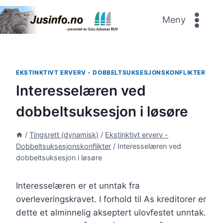
Skip
to
Meny
content
EKSTINKTIVT ERVERV - DOBBELTSUKSESJONSKONFLIKTER
Interesselæren ved
dobbeltsuksesjon i løsøre
/
Tingsrett (dynamisk)
/
Ekstinktivt erverv -
Dobbeltsuksesjonskonflikter
/
Interesselæren ved
dobbeltsuksesjon i løsøre
Interesselæren er et unntak fra
overleveringskravet. I forhold til As kreditorer er
dette et alminnelig akseptert ulovfestet unntak.