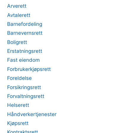
Arverett
Avtalerett
Barnefordeling
Barnevernsrett
Boligrett
Erstatningsrett
Fast eiendom
Forbrukerkjøpsrett
Foreldelse
Forsikringsrett
Forvaltningsrett
Helserett
Håndverkertjenester
Kjøpsrett
Kontraktsrett