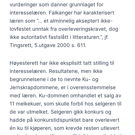
vurderinger som danner grunnlaget for
interesselæren. Falkanger har karakterisert
læren som ”… et alminnelig akseptert ikke-
lovfestet unntak fra overleveringskravet, dog
ikke autoritativt fastslått i litteraturen.”, jf.
Tingsrett, 5.utgave 2000 s. 611.
Høyesterett har ikke eksplisitt tatt stilling til
interesselæren. Resultatene, men ikke
begrunnelsene i de to nevnte Ku- og
Jernskrapdommene, er i overensstemmelse
med læren. Ku-dommen omhandlet et salg av
11 melkekuer, som skulle forbli hos selgeren til
de var utmelket. Selgeren gikk konkurs og
hadde på konkurstidspunktet bare overlevert
én ku til kjøperen, som krevde resten utlevert