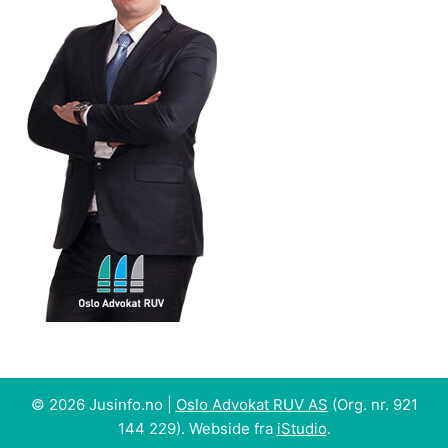
© 2026 Jusinfo.no |
Oslo Advokat RUV AS
(Org. nr. 921
144 229). Webside fra
iStudio
.