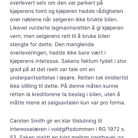
overlevert selv om den var parkert på
kjøperens tomt og kjøperen hadde rådigheten
over nøklene når selgeren ikke brukte bilen.
Likevel vurderte lagmannsretten å gi kjøperen
vern, men selgerens rett til å bruke bilen
stengte for dette. Den manglende
overleveringen, hadde ikke bare vært i
kjøperens interesse. Sakens faktum tydet i stor
grad på at det reelt var tale om en
underpantsettelse i løsøre. Retten tok imidlertid
ikke stilling til dette. På denne måten kunne
retten la kreditorene ta beslag i bilen, uten å
måtte mene at salgsavtalen kun var pro forma.
Carsten Smith gir en klar tilslutning til
interesselæren i voldgiftsdommen i RG 1972 s.
53. Saken gjaldt en tvist mellom panthaver og