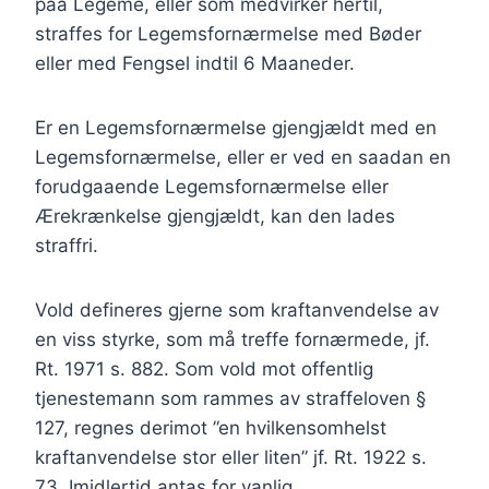
paa Legeme, eller som medvirker hertil,
straffes for Legemsfornærmelse med Bøder
eller med Fengsel indtil 6 Maaneder.
Er en Legemsfornærmelse gjengjældt med en
Legemsfornærmelse, eller er ved en saadan en
forudgaaende Legemsfornærmelse eller
Ærekrænkelse gjengjældt, kan den lades
straffri.
Vold defineres gjerne som kraftanvendelse av
en viss styrke, som må treffe fornærmede, jf.
Rt. 1971 s. 882. Som vold mot offentlig
tjenestemann som rammes av straffeloven §
127, regnes derimot ”en hvilkensomhelst
kraftanvendelse stor eller liten” jf. Rt. 1922 s.
73. Imidlertid antas for vanlig