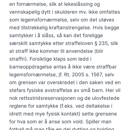
en fornærmelse, slik at lekeslåssing og
vennskapelig dytt i skulderen mv. ikke omfattes
som legemsfornærmelse, selv om det utøves
med tilstrekkelig kraftanstrengelse. Hvis begge
samtykker i å slåss, så kan det foreligge
særskilt samtykke etter straffeloven § 235, slik
at straff ikke kommer til anvendelse (blir
straffri). Forsiktige klaps som ledd i
barneoppdragelse antas å ikke være straffbar
legemsfornærmelse, jf. Rt. 2005 s. 1567, selv
om grensen var overskredet i den saken ved en
stefars fysiske avstraffelse av små barn. Her vil
nok rettsstridsreservasjonen og de ulovfestede
reglene for samtykke (f.eks. ved deltakelse i
idrett med mye fysisk kontakt) sette grensene
for hva som er å anse som vold. Spiller man
fotball må man tåle en del dytting og holding