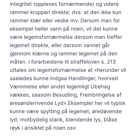
integritet (oppleves fornærmende) og videre
rammer kroppen direkte; dvs. at den ikke kun
rammer klær eller veske mv. Dersom man for
eksempel heller vann på noen, vil det kunne
være legemsfornærmelse dersom man treffer
legemet direkte, eller dersom vannet går
gjennom klærne og rammer legemet på den
måten. I forarbeidene til straffeloven s. 213
uttales om legemsfornærmelse at «herunder vil
saaledes kunne indgaa Handlinger, hvorved
Væmmelse eller andet legemligt Ubehag
vækkes, saasom Besudling, Frembringelse af
øresønderrivende Lyd».Eksempler her vil typisk
kunne være spytting på legemet, øredøvende
lyd, motbydelig stank, blendende lys, blåse
røyk i ansiktet på noen osv.