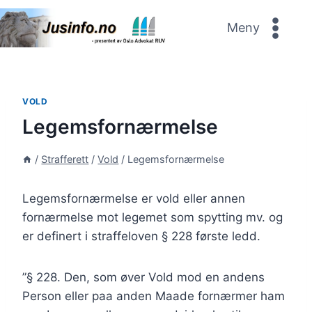
Skip
to
Meny
content
VOLD
Legemsfornærmelse
/
Strafferett
/
Vold
/
Legemsfornærmelse
Legemsfornærmelse er vold eller annen
fornærmelse mot legemet som spytting mv. og
er definert i straffeloven § 228 første ledd.
”§ 228. Den, som øver Vold mod en andens
Person eller paa anden Maade fornærmer ham