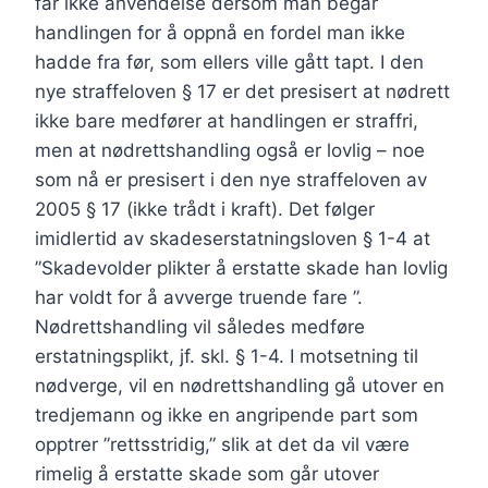
får ikke anvendelse dersom man begår
handlingen for å oppnå en fordel man ikke
hadde fra før, som ellers ville gått tapt. I den
nye straffeloven § 17 er det presisert at nødrett
ikke bare medfører at handlingen er straffri,
men at nødrettshandling også er lovlig – noe
som nå er presisert i den nye straffeloven av
2005 § 17 (ikke trådt i kraft). Det følger
imidlertid av skadeserstatningsloven § 1-4 at
”Skadevolder plikter å erstatte skade han lovlig
har voldt for å avverge truende fare ”.
Nødrettshandling vil således medføre
erstatningsplikt, jf. skl. § 1-4. I motsetning til
nødverge, vil en nødrettshandling gå utover en
tredjemann og ikke en angripende part som
opptrer ”rettsstridig,” slik at det da vil være
rimelig å erstatte skade som går utover