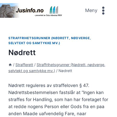
Skip
to
Meny
content
STRAFFRIHETSGRUNNER (NØDRETT, NØDVERGE,
SELVTEKT OG SAMTYKKE MV.)
Nødrett
/
Strafferett
/
Straffrihetsgrunner (Nødrett, nødverge,
selvtekt og samtykke mv.)
/
Nødrett
Nødrett reguleres av straffeloven § 47.
Nødrettsbestemmelsen fastslår at ”Ingen kan
straffes for Handling, som han har foretaget for
at redde nogens Person eller Gods fra en paa
anden Maade uafvendelig Fare, naar