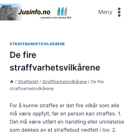
Skip
to
Meny
content
STRAFFBARHETSVILKÅRENE
De fire
straffvarhetsvilkårene
/
Strafferett
/
Straffbarhetsvilkårene
/
De fire
straffvarhetsvilkårene
For å kunne straffes er det fire vilkår som alle
må være oppfylt, før en person kan straffes. 1.
Det må være utført en handling eller unnlatelse
som dekkes av et straffebud nedfelt i lov. 2.