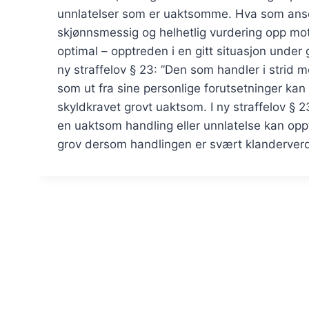
unnlatelser som er uaktsomme. Hva som ans
skjønnsmessig og helhetlig vurdering opp mo
optimal – opptreden i en gitt situasjon under g
ny straffelov § 23: ”Den som handler i strid m
som ut fra sine personlige forutsetninger ka
skyldkravet grovt uaktsom. I ny straffelov § 2
en uaktsom handling eller unnlatelse kan op
grov dersom handlingen er svært klanderverdi