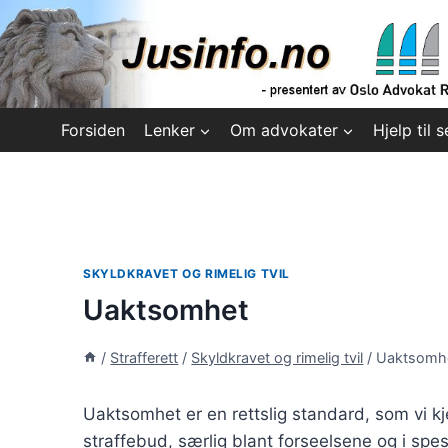
Skip
to
content
Forsiden
Lenker
Om advokater
Hjelp til s
SKYLDKRAVET OG RIMELIG TVIL
Uaktsomhet
/
Strafferett
/
Skyldkravet og rimelig tvil
/
Uaktsomh
Uaktsomhet er en rettslig standard, som vi kje
straffebud, særlig blant forseelsene og i spesi