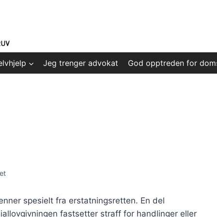
elvhjelp
Jeg trenger advokat
God opptreden for dom
et
nner spesielt fra erstatningsretten. En del
allovgivningen fastsetter straff for handlinger eller