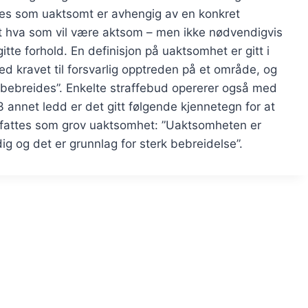
es som uaktsomt er avhengig av en konkret
t hva som vil være aktsom – men ikke nødvendigvis
itte forhold. En definisjon på uaktsomhet er gitt i
ed kravet til forsvarlig opptreden på et område, og
n bebreides”. Enkelte straffebud opererer også med
3 annet ledd er det gitt følgende kjennetegn for at
pfattes som grov uaktsomhet: ”Uaktsomheten er
g og det er grunnlag for sterk bebreidelse”.