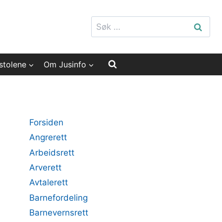
Søk
etter:
stolene
Om Jusinfo
Forsiden
Angrerett
Arbeidsrett
Arverett
Avtalerett
Barnefordeling
Barnevernsrett