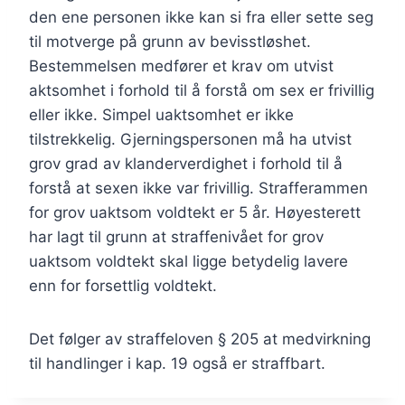
den ene personen ikke kan si fra eller sette seg
til motverge på grunn av bevisstløshet.
Bestemmelsen medfører et krav om utvist
aktsomhet i forhold til å forstå om sex er frivillig
eller ikke. Simpel uaktsomhet er ikke
tilstrekkelig. Gjerningspersonen må ha utvist
grov grad av klanderverdighet i forhold til å
forstå at sexen ikke var frivillig. Strafferammen
for grov uaktsom voldtekt er 5 år. Høyesterett
har lagt til grunn at straffenivået for grov
uaktsom voldtekt skal ligge betydelig lavere
enn for forsettlig voldtekt.
Det følger av straffeloven § 205 at medvirkning
til handlinger i kap. 19 også er straffbart.