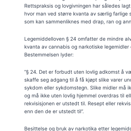
Rettspraksis og lovgivningen har således lagt 
hvor man ved større kvanta av særlig farlige 
som kan sammenliknes med drap, ran og annen 
Legemiddelloven § 24 omfatter de mindre alvo
kvanta av cannabis og narkotiske legemidler er
Bestemmelsen lyder:
”§ 24. Det er forbudt uten lovlig adkomst å væ
skaffe seg adgang til å få kjøpt slike varer u
sykdom eller sykdomstegn. Slike midler må ikk
og må ikke uten lovlig hjemmel overdras til e
rekvisisjonen er utstedt til. Resept eller rekvi
enn den de er utstedt til”.
Besittelse og bruk av narkotika etter legemidd