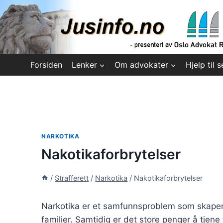
Skip
to
content
Forsiden
Lenker
Om advokater
Hjelp til s
NARKOTIKA
Nakotikaforbrytelser
/
Strafferett
/
Narkotika
/
Nakotikaforbrytelser
Narkotika er et samfunnsproblem som skaper 
familier. Samtidig er det store penger å tjene 