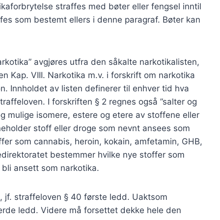
aforbrytelse straffes med bøter eller fengsel inntil
affes som bestemt ellers i denne paragraf. Bøter kan
kotika” avgjøres utfra den såkalte narkotikalisten,
 Kap. VIII. Narkotika m.v. i forskrift om narkotika
n. Innholdet av listen definerer til enhver tid hva
raffeloven. I forskriften § 2 regnes også ”salter og
og mulige isomere, estere og etere av stoffene eller
 inneholder stoff eller droge som nevnt ansees som
offer som cannabis, heroin, kokain, amfetamin, GHB,
edirektoratet bestemmer hvilke nye stoffer som
 bli ansett som narkotika.
, jf. straffeloven § 40 første ledd. Uaktsom
erde ledd. Videre må forsettet dekke hele den