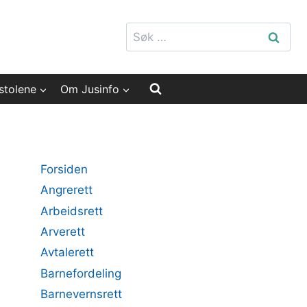
Søk
etter:
stolene
Om Jusinfo
Forsiden
Angrerett
Arbeidsrett
Arverett
Avtalerett
Barnefordeling
Barnevernsrett