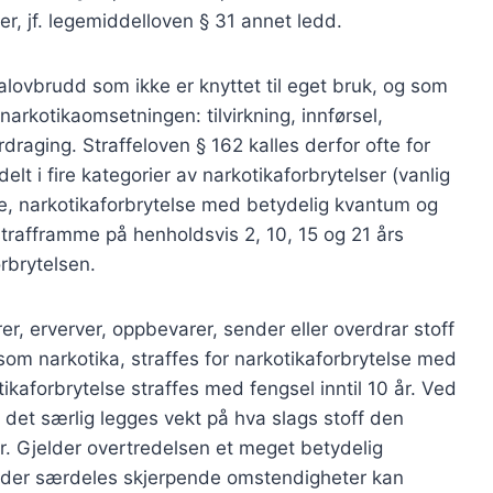
er, jf. legemiddelloven § 31 annet ledd.
alovbrudd som ikke er knyttet til eget bruk, og som
arkotikaomsetningen: tilvirkning, innførsel,
draging. Straffeloven § 162 kalles derfor ofte for
lt i fire kategorier av narkotikaforbrytelser (vanlig
lse, narkotikaforbrytelse med betydelig kvantum og
trafframme på henholdsvis 2, 10, 15 og 21 års
rbrytelsen.
ører, erverver, oppbevarer, sender eller overdrar stoff
som narkotika, straffes for narkotikaforbrytelse med
tikaforbrytelse straffes med fengsel inntil 10 år. Ved
 det særlig legges vekt på hva slags stoff den
r. Gjelder overtredelsen et meget betydelig
. Under særdeles skjerpende omstendigheter kan