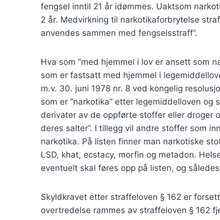
fengsel inntil 21 år idømmes. Uaktsom narkotik
2 år. Medvirkning til narkotikaforbrytelse str
anvendes sammen med fengselsstraff”.
Hva som ”med hjemmel i lov er ansett som nar
som er fastsatt med hjemmel i legemiddelloven
m.v. 30. juni 1978 nr. 8 ved kongelig resolusjo
som er ”narkotika” etter legemiddelloven og st
derivater av de oppførte stoffer eller droger 
deres salter”. I tillegg vil andre stoffer som
narkotika. På listen finner man narkotiske st
LSD, khat, ecstacy, morfin og metadon. Hels
eventuelt skal føres opp på listen, og således
Skyldkravet etter straffeloven § 162 er forsett
overtredelse rammes av straffeloven § 162 fj