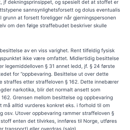
 jf dekningsprinsippet, og spesielt det at stoffet er
ettstypene sannsynlighetsforsett og dolus eventualis
til grunn at forsett foreligger når gjerningspersonen
elv om den følge straffebudet beskriver skulle
ittelse av en viss varighet. Rent tilfeldig fysisk
gspunktet ikke være omfattet. Midlertidig besittelse
r legemiddelloven § 31 annet ledd, jf. § 24 første
tedet for ”oppbevaring. Besittelse ut over dette
 straffes etter straffeloven § 162. Dette innebærer
der narkotika, blir det normalt ansett som
 § 162. Grensen mellom besittelse og oppbevaring
 må alltid vurderes konkret eks. i forhold til om
ng osv. Utover oppbevaring rammer straffeloven §
off enten det tilvirkes, innføres til Norge, utføres
 transport) eller overdras (salg).