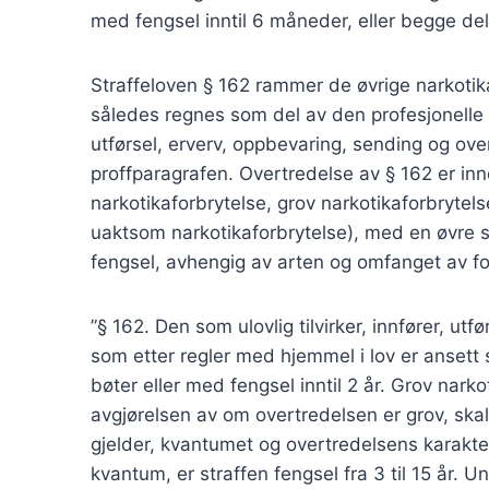
med fengsel inntil 6 måneder, eller begge del
Straffeloven § 162 rammer de øvrige narkotik
således regnes som del av den profesjonelle n
utførsel, erverv, oppbevaring, sending og over
proffparagrafen. Overtredelse av § 162 er innde
narkotikaforbrytelse, grov narkotikaforbryte
uaktsom narkotikaforbrytelse), med en øvre s
fengsel, avhengig av arten og omfanget av fo
”§ 162. Den som ulovlig tilvirker, innfører, utf
som etter regler med hjemmel i lov er ansett 
bøter eller med fengsel inntil 2 år. Grov narko
avgjørelsen av om overtredelsen er grov, skal
gjelder, kvantumet og overtredelsens karakte
kvantum, er straffen fengsel fra 3 til 15 år