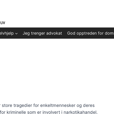
elvhjelp
Jeg trenger advokat
God opptreden for dom
store tragedier for enkeltmennesker og deres
for kriminelle som er involvert i narkotikahandel.