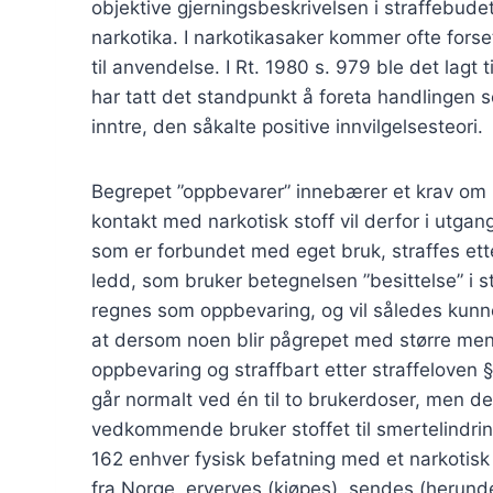
objektive gjerningsbeskrivelsen i straffebudet,
narkotika. I narkotikasaker kommer ofte fors
til anvendelse. I Rt. 1980 s. 979 ble det lagt 
har tatt det standpunkt å foreta handlingen s
inntre, den såkalte positive innvilgelsesteori.
Begrepet ”oppbevarer” innebærer et krav om bes
kontakt med narkotisk stoff vil derfor i utgan
som er forbundet med eget bruk, straffes ette
ledd, som bruker betegnelsen ”besittelse” i s
regnes som oppbevaring, og vil således kunne
at dersom noen blir pågrepet med større meng
oppbevaring og straffbart etter straffeloven
går normalt ved én til to brukerdoser, men det
vedkommende bruker stoffet til smertelindri
162 enhver fysisk befatning med et narkotisk st
fra Norge, erverves (kjøpes), sendes (herunder