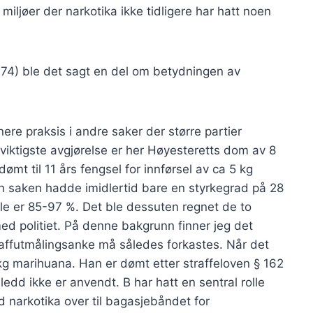
il miljøer der narkotika ikke tidligere har hatt noen
474) ble det sagt en del om betydningen av
nere praksis i andre saker der større partier
 viktigste avgjørelse er her Høyesteretts dom av 8
dømt til 11 års fengsel for innførsel av ca 5 kg
en saken hadde imidlertid bare en styrkegrad på 28
lle er 85-97 %. Det ble dessuten regnet de to
d politiet. På denne bakgrunn finner jeg det
traffutmålingsanke må således forkastes. Når det
 kg marihuana. Han er dømt etter straffeloven § 162
ledd ikke er anvendt. B har hatt en sentral rolle
 narkotika over til bagasjebåndet for