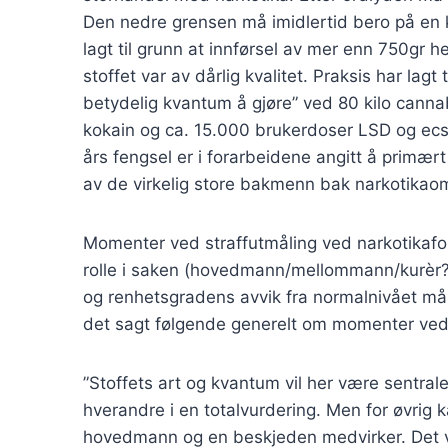
Den nedre grensen må imidlertid bero på en ko
lagt til grunn at innførsel av mer enn 750gr he
stoffet var av dårlig kvalitet. Praksis har lag
betydelig kvantum å gjøre” ved 80 kilo cannab
kokain og ca. 15.000 brukerdoser LSD og ecst
års fengsel er i forarbeidene angitt å primært
av de virkelig store bakmenn bak narkotikaom
Momenter ved straffutmåling ved narkotikaforb
rolle i saken (hovedmann/mellommann/kurèr?), 
og renhetsgradens avvik fra normalnivået må t
det sagt følgende generelt om momenter ved 
”Stoffets art og kvantum vil her være sentral
hverandre i en totalvurdering. Men for øvrig k
hovedmann og en beskjeden medvirker. Det vil