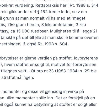
nkret vurdering. Rettspraksis har i Rt. 1988 s. 314
roin gikk under strl § 162 tredje ledd, selv om
t til grunn at man normalt vil ha med et ”meget
is, 750 gram heroin, 3 kilo amfetamin, 3 kilo
asy, ca 15 000 rusdoser. Muligheten til å ilegge 21
 ta sikte på det tilfelle at man skulle komme over en
setningen, jf. også Rt. 1998 s. 604.
rytelser er gjerne verdien på stoffet, lovbryterens
hvem stoffet er solgt til, motivet for forbrytelsen
illegges vekt. I Ot.prp.nr.23 (1983-1984) s. 29 ble
straffutmålingen:
e momenter og disse vil gjensidig innvirke på
an ulike momenter spille inn. Det er forskjell på en
 også kunne ha betydning at stoffet er solgt eller