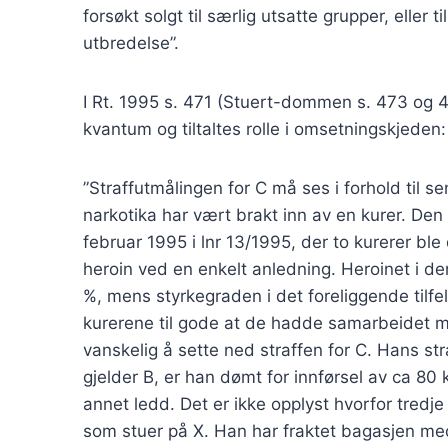
forsøkt solgt til særlig utsatte grupper, eller t
utbredelse”.
I Rt. 1995 s. 471 (Stuert-dommen s. 473 og 
kvantum og tiltaltes rolle i omsetningskjeden:
”Straffutmålingen for C må ses i forhold til se
narkotika har vært brakt inn av en kurer. Den
februar 1995 i lnr 13/1995, der to kurerer ble 
heroin ved en enkelt anledning. Heroinet i d
%, mens styrkegraden i det foreliggende tilfe
kurerene til gode at de hadde samarbeidet me
vanskelig å sette ned straffen for C. Hans s
gjelder B, er han dømt for innførsel av ca 80
annet ledd. Det er ikke opplyst hvorfor tredje 
som stuer på X. Han har fraktet bagasjen med