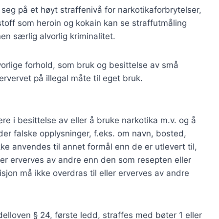
seg på et høyt straffenivå for narkotikaforbrytelser,
stoff som heroin og kokain kan se straffutmåling
særlig alvorlig kriminalitet.
rlige forhold, som bruk og besittelse av små
vervet på illegal måte til eget bruk.
re i besittelse av eller å bruke narkotika m.v. og å
nder falske opplysninger, f.eks. om navn, bosted,
e anvendes til annet formål enn de er utlevert til,
ller erverves av andre enn den som resepten eller
sisjon må ikke overdras til eller erverves av andre
elloven § 24, første ledd, straffes med bøter 1 eller