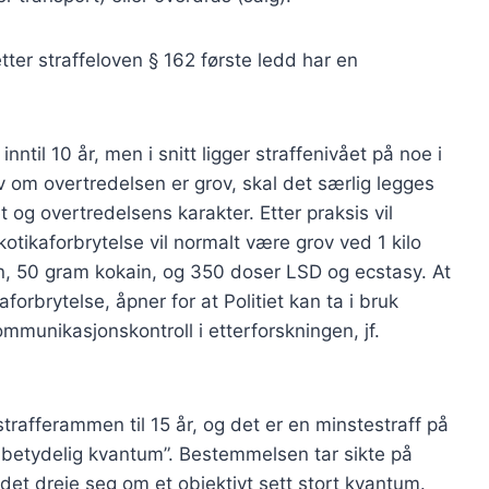
tter straffeloven § 162 første ledd har en
ntil 10 år, men i snitt ligger straffenivået på noe i
v om overtredelsen er grov, skal det særlig legges
 og overtredelsens karakter. Etter praksis vil
otikaforbrytelse vil normalt være grov ved 1 kilo
, 50 gram kokain, og 350 doser LSD og ecstasy. At
forbrytelse, åpner for at Politiet kan ta i bruk
munikasjonskontroll i etterforskningen, jf.
strafferammen til 15 år, og det er en minstestraff på
 betydelig kvantum”. Bestemmelsen tar sikte på
det dreie seg om et objektivt sett stort kvantum.