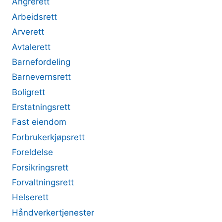
Angrerett
Arbeidsrett
Arverett
Avtalerett
Barnefordeling
Barnevernsrett
Boligrett
Erstatningsrett
Fast eiendom
Forbrukerkjøpsrett
Foreldelse
Forsikringsrett
Forvaltningsrett
Helserett
Håndverkertjenester