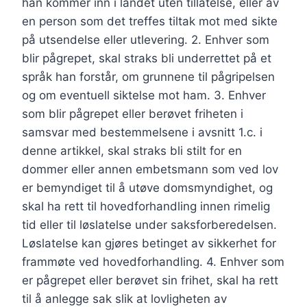
han kommer inn i landet uten tillatelse, eller av
en person som det treffes tiltak mot med sikte
på utsendelse eller utlevering. 2. Enhver som
blir pågrepet, skal straks bli underrettet på et
språk han forstår, om grunnene til pågripelsen
og om eventuell siktelse mot ham. 3. Enhver
som blir pågrepet eller berøvet friheten i
samsvar med bestemmelsene i avsnitt 1.c. i
denne artikkel, skal straks bli stilt for en
dommer eller annen embetsmann som ved lov
er bemyndiget til å utøve domsmyndighet, og
skal ha rett til hovedforhandling innen rimelig
tid eller til løslatelse under saksforberedelsen.
Løslatelse kan gjøres betinget av sikkerhet for
frammøte ved hovedforhandling. 4. Enhver som
er pågrepet eller berøvet sin frihet, skal ha rett
til å anlegge sak slik at lovligheten av