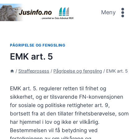
Skip
to
Meny
content
PÅGRIPELSE OG FENGSLING
EMK art. 5
/
Straffeprosess
/
Pågripelse og fengsling
/
EMK art. 5
EMK art. 5. regulerer retten til frihet og
sikkerhet, og er tilsvarende FN-konvensjonen
for sosiale og politiske rettigheter art. 9,
bortsett fra at den tillater frihetsberøvelse, som
har hjemmel i lov og ikke er vilkårlig.
Bestemmelsen vil få betydning ved
fortolkningen av om vilkårene og