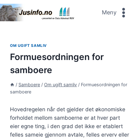
Skip
to
Meny
content
OM UGIFT SAMLIV
Formuesordningen for
samboere
/
Samboere
/
Om ugift samliv
/
Formuesordningen for
samboere
Hovedregelen når det gjelder det økonomiske
forholdet mellom samboerne er at hver part
eier egne ting, i den grad det ikke er etablert
felles sameie gjennom avtale, felles erverv eller