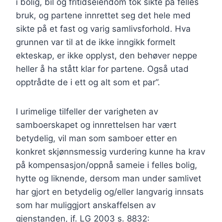
i bolig, bil og fritidseiendom tok sikte på felles
bruk, og partene innrettet seg det hele med
sikte på et fast og varig samlivsforhold. Hva
grunnen var til at de ikke inngikk formelt
ekteskap, er ikke opplyst, den behøver neppe
heller å ha stått klar for partene. Også utad
opptrådte de i ett og alt som et par”.
I urimelige tilfeller der varigheten av
samboerskapet og innrettelsen har vært
betydelig, vil man som samboer etter en
konkret skjønnsmessig vurdering kunne ha krav
på kompensasjon/oppnå sameie i felles bolig,
hytte og liknende, dersom man under samlivet
har gjort en betydelig og/eller langvarig innsats
som har muliggjort anskaffelsen av
gjenstanden, jf. LG 2003 s. 8832: