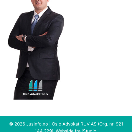
© 2026 Jusinfo.no |
Oslo Advokat RUV AS
(Org. nr. 921
144 229). Webside fra
iStudio
.