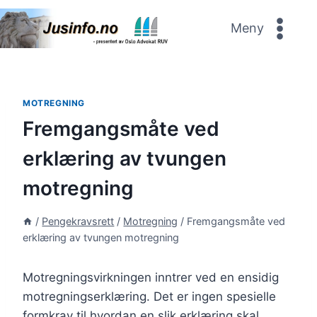
Skip
to
Meny
content
MOTREGNING
Fremgangsmåte ved
erklæring av tvungen
motregning
/
Pengekravsrett
/
Motregning
/
Fremgangsmåte ved
erklæring av tvungen motregning
Motregningsvirkningen inntrer ved en ensidig
motregningserklæring. Det er ingen spesielle
formkrav til hvordan en slik erklæring skal