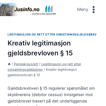
Skip
to
Meny
content
LEGITIMASJON OG RETT ETTER OMSETNINGSGJELDSBREV
Kreativ legitimasjon
gjeldsbrevloven § 15
/
Pengekravsrett
/
Legitimasjon og rett etter
omsetningsgjeldsbrev
/
Kreativ legitimasjon
gjeldsbrevloven § 15
Gjeldsbrevloven § 15 regulerer spørsmålet om
skyldnerens (debitor cessus) innsigelser mot
gjeldsbrevet basert på det underliggende