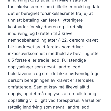
inndrivingskostnader, d) hvilken sats for
forsinkelsesrente som i tilfelle er brukt og dato
det er beregnet forsinkelsesrente fra, e) at
unnlatt betaling kan føre til ytterligere
kostnader for skyldneren og til rettslig
inndriving, og f) retten til å kreve
nemndsbehandling etter § 22, dersom kravet
blir inndrevet av et foretak som driver
inkassovirksomhet i medhold av bevilling etter
§ 5 første eller tredje ledd. Fullstendige
opplysninger som nevnt i andre ledd
bokstavene c og d er det ikke nødvendig å gi
dersom beregningen av kravet er særdeles
omfattende. Samlet krav må likevel alltid
oppgis, og det må opplyses at en fullstendig
oppstilling vil bli gitt ved forespørsel. Varsel om
rettslig inndriving som nevnt i andre ledd