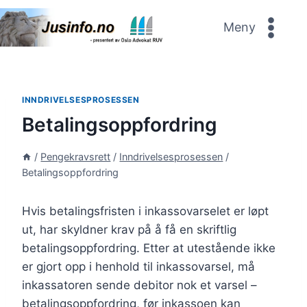
Skip
to
Meny
content
INNDRIVELSESPROSESSEN
Betalingsoppfordring
/
Pengekravsrett
/
Inndrivelsesprosessen
/
Betalingsoppfordring
Hvis betalingsfristen i inkassovarselet er løpt
ut, har skyldner krav på å få en skriftlig
betalingsoppfordring. Etter at utestående ikke
er gjort opp i henhold til inkassovarsel, må
inkassatoren sende debitor nok et varsel –
betalingsoppfordring, før inkassoen kan