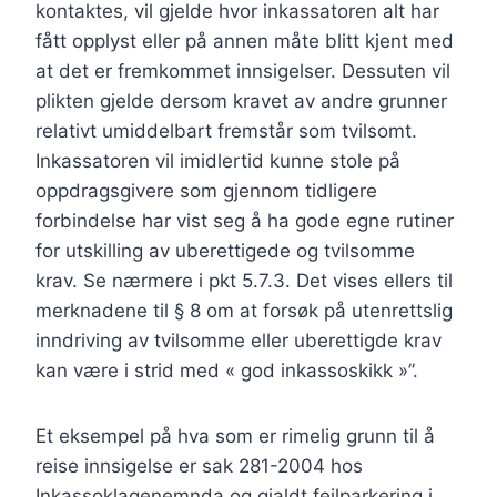
kontaktes, vil gjelde hvor inkassatoren alt har
fått opplyst eller på annen måte blitt kjent med
at det er fremkommet innsigelser. Dessuten vil
plikten gjelde dersom kravet av andre grunner
relativt umiddelbart fremstår som tvilsomt.
Inkassatoren vil imidlertid kunne stole på
oppdragsgivere som gjennom tidligere
forbindelse har vist seg å ha gode egne rutiner
for utskilling av uberettigede og tvilsomme
krav. Se nærmere i pkt 5.7.3. Det vises ellers til
merknadene til § 8 om at forsøk på utenrettslig
inndriving av tvilsomme eller uberettigde krav
kan være i strid med « god inkassoskikk »”.
Et eksempel på hva som er rimelig grunn til å
reise innsigelse er sak 281-2004 hos
Inkassoklagenemnda og gjaldt feilparkering i