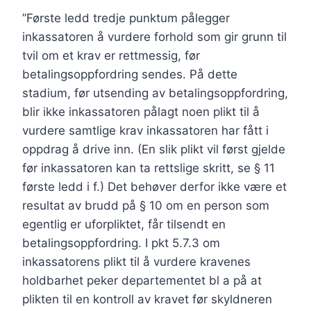
”Første ledd tredje punktum pålegger
inkassatoren å vurdere forhold som gir grunn til
tvil om et krav er rettmessig, før
betalingsoppfordring sendes. På dette
stadium, før utsending av betalingsoppfordring,
blir ikke inkassatoren pålagt noen plikt til å
vurdere samtlige krav inkassatoren har fått i
oppdrag å drive inn. (En slik plikt vil først gjelde
før inkassatoren kan ta rettslige skritt, se § 11
første ledd i f.) Det behøver derfor ikke være et
resultat av brudd på § 10 om en person som
egentlig er uforpliktet, får tilsendt en
betalingsoppfordring. I pkt 5.7.3 om
inkassatorens plikt til å vurdere kravenes
holdbarhet peker departementet bl a på at
plikten til en kontroll av kravet før skyldneren