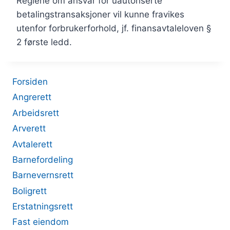
Reglene om ansvar for uautoriserte
betalingstransaksjoner vil kunne fravikes
utenfor forbrukerforhold, jf. finansavtaleloven §
2 første ledd.
Forsiden
Angrerett
Arbeidsrett
Arverett
Avtalerett
Barnefordeling
Barnevernsrett
Boligrett
Erstatningsrett
Fast eiendom