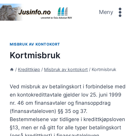
Skip
to
Meny
content
MISBRUK AV KONTOKORT
Kortmisbruk
/
Kredittkjøp
/
Misbruk av kontokort
/
Kortmisbruk
Ved misbruk av betalingskort i forbindelse med
en kontokredittavtale gjelder lov 25. juni 1999
nr. 46 om finansavtaler og finansoppdrag
(finansavtaleloven) §§ 35 og 37.
Bestemmelsene var tidligere i kredittkjøpsloven
§13, men er nå gitt for alle typer betalingskort
(også kredittkort) i finansavtaleloven.