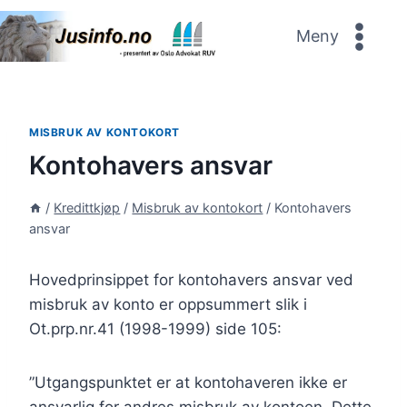
Skip
to
Meny
content
MISBRUK AV KONTOKORT
Kontohavers ansvar
/
Kredittkjøp
/
Misbruk av kontokort
/
Kontohavers
ansvar
Hovedprinsippet for kontohavers ansvar ved
misbruk av konto er oppsummert slik i
Ot.prp.nr.41 (1998-1999) side 105:
”Utgangspunktet er at kontohaveren ikke er