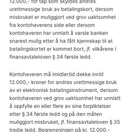
12.000,- for tap som skyldes andres
urettmessige bruk av betalingskort, dersom
misbruket er muliggjort ved grov uaktsomhet
fra kontohaverens side eller dersom
kontohaveren har unnlatt å varsle banken
snarest mulig etter å ha fått kjennskap til at
betalingskortet er kommet bort, jf. vilkårene i
finansavtaleloven § 34 første ledd.
Kontohaveren må imidlertid dekke inntil
12.000,- kroner for andres urettmessige bruk
av et elektronisk betalingsinstrument, dersom
kontohaveren ved grov uaktsomhet har unnlatt
å oppfylle en eller flere av sine forpliktelser
etter § 34 første ledd og på den måten
muliggjort misbruket, jf. finansavtaleloven § 35
tredje ledd. Begrensningen på kr. 12.000,-