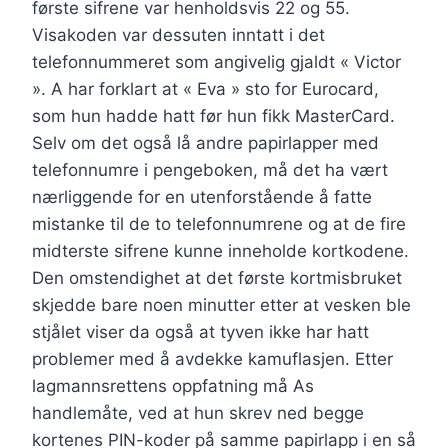
første sifrene var henholdsvis 22 og 55.
Visakoden var dessuten inntatt i det
telefonnummeret som angivelig gjaldt « Victor
». A har forklart at « Eva » sto for Eurocard,
som hun hadde hatt før hun fikk MasterCard.
Selv om det også lå andre papirlapper med
telefonnumre i pengeboken, må det ha vært
nærliggende for en utenforstående å fatte
mistanke til de to telefonnumrene og at de fire
midterste sifrene kunne inneholde kortkodene.
Den omstendighet at det første kortmisbruket
skjedde bare noen minutter etter at vesken ble
stjålet viser da også at tyven ikke har hatt
problemer med å avdekke kamuflasjen. Etter
lagmannsrettens oppfatning må As
handlemåte, ved at hun skrev ned begge
kortenes PIN-koder på samme papirlapp i en så