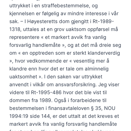
uttrykket i en straffebestemmelse, og
kjennelsen er følgelig av mindre interesse i vår
sak. – I Høyesteretts dom gjengitt i Rt-1989-
1318, uttales at en grov uaktsom oppførsel må
representere « et markert avvik fra vanlig
forsvarlig handlemåte », og at det må dreie seg
om « en opptreden som er sterkt klanderverdig
», hvor vedkommende er « vesentlig mer å
klandre enn hvor det er tale om alminnelig
uaktsomhet ». I den saken var uttrykket
anvendt i vilkår om ansvarsforsikring. Jeg viser
videre til Rt-1995-486 hvor det ble vist til
dommen fra 1989. Også i forarbeidene til
bestemmelsen i finansavtaleloven § 35, NOU
1994:19 side 144, er det uttalt at det kreves et
markert avvik fra vanlig forsvarlig handlemåte