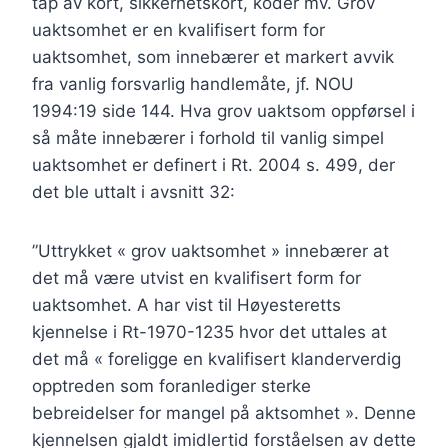
tap av kort, sikkerhetskort, koder mv. Grov
uaktsomhet er en kvalifisert form for
uaktsomhet, som innebærer et markert avvik
fra vanlig forsvarlig handlemåte, jf. NOU
1994:19 side 144. Hva grov uaktsom oppførsel i
så måte innebærer i forhold til vanlig simpel
uaktsomhet er definert i Rt. 2004 s. 499, der
det ble uttalt i avsnitt 32:
”Uttrykket « grov uaktsomhet » innebærer at
det må være utvist en kvalifisert form for
uaktsomhet. A har vist til Høyesteretts
kjennelse i Rt-1970-1235 hvor det uttales at
det må « foreligge en kvalifisert klanderverdig
opptreden som foranlediger sterke
bebreidelser for mangel på aktsomhet ». Denne
kjennelsen gjaldt imidlertid forståelsen av dette