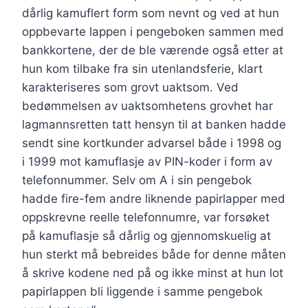
dårlig kamuflert form som nevnt og ved at hun
oppbevarte lappen i pengeboken sammen med
bankkortene, der de ble værende også etter at
hun kom tilbake fra sin utenlandsferie, klart
karakteriseres som grovt uaktsom. Ved
bedømmelsen av uaktsomhetens grovhet har
lagmannsretten tatt hensyn til at banken hadde
sendt sine kortkunder advarsel både i 1998 og
i 1999 mot kamuflasje av PIN-koder i form av
telefonnummer. Selv om A i sin pengebok
hadde fire-fem andre liknende papirlapper med
oppskrevne reelle telefonnumre, var forsøket
på kamuflasje så dårlig og gjennomskuelig at
hun sterkt må bebreides både for denne måten
å skrive kodene ned på og ikke minst at hun lot
papirlappen bli liggende i samme pengebok