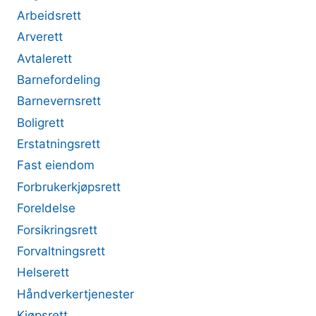
Arbeidsrett
Arverett
Avtalerett
Barnefordeling
Barnevernsrett
Boligrett
Erstatningsrett
Fast eiendom
Forbrukerkjøpsrett
Foreldelse
Forsikringsrett
Forvaltningsrett
Helserett
Håndverkertjenester
Kjøpsrett