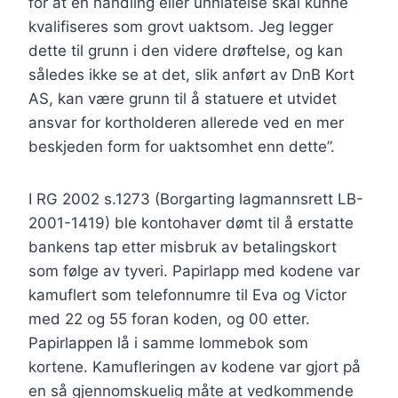
for at en handling eller unnlatelse skal kunne
kvalifiseres som grovt uaktsom. Jeg legger
dette til grunn i den videre drøftelse, og kan
således ikke se at det, slik anført av DnB Kort
AS, kan være grunn til å statuere et utvidet
ansvar for kortholderen allerede ved en mer
beskjeden form for uaktsomhet enn dette”.
I RG 2002 s.1273 (Borgarting lagmannsrett LB-
2001-1419) ble kontohaver dømt til å erstatte
bankens tap etter misbruk av betalingskort
som følge av tyveri. Papirlapp med kodene var
kamuflert som telefonnumre til Eva og Victor
med 22 og 55 foran koden, og 00 etter.
Papirlappen lå i samme lommebok som
kortene. Kamufleringen av kodene var gjort på
en så gjennomskuelig måte at vedkommende