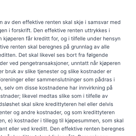
en av den effektive renten skal skje i samsvar med
 i forskrift. Den effektive renten uttrykkes i
kjøperen får kreditt for, og i tilfelle under hensyn
ktive renten skal beregnes på grunnlag av alle
itten. Det skal likevel ses bort fra følgende
der ved pengetransaksjoner, unntatt når kjøperen
er bruk av slike tjenester og slike kostnader er
 foreninger eller sammenslutninger som pådras i
n, selv om disse kostnadene har innvirkning på
ostnader; likevel medtas slike som i tilfelle av
sløshet skal sikre kredittyteren hel eller delvis
enter og andre kostnader, og som kredittyteren
en, e) kostnader i tillegg til kjøpesummen, som skal
nt eller ved kreditt. Den effektive renten beregnes