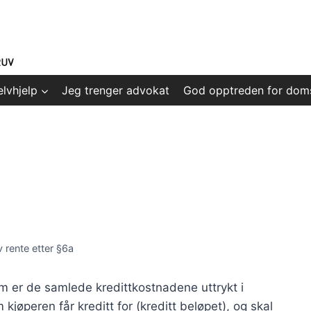
elvhjelp
Jeg trenger advokat
God opptreden for dom
v rente etter §6a
om er de samlede kredittkostnadene uttrykt i
jøperen får kreditt for (kreditt­ beløpet), og skal