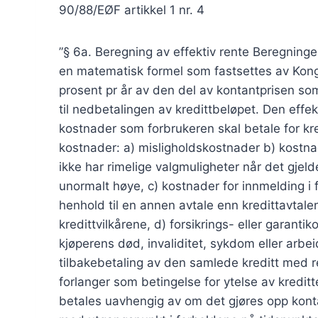
90/88/EØF artikkel 1 nr. 4
”§ 6a. Beregning av effektiv rente Beregning
en matematisk formel som fastsettes av Kongen
prosent pr år av den del av kontantprisen som 
til nedbetalingen av kredittbeløpet. Den effe
kostnader som forbrukeren skal betale for kred
kostnader: a) misligholdskostnader b) kostna
ikke har rimelige valgmuligheter når det gjeld
unormalt høye, c) kostnader for innmelding i
henhold til en annen avtale enn kredittavtale
kredittvilkårene, d) forsikrings- eller garantik
kjøperens død, invaliditet, sykdom eller arbeid
tilbakebetaling av den samlede kreditt med r
forlanger som betingelse for ytelse av kreditt
betales uavhengig av om det gjøres opp konta