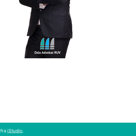
 fra
iStudio
.