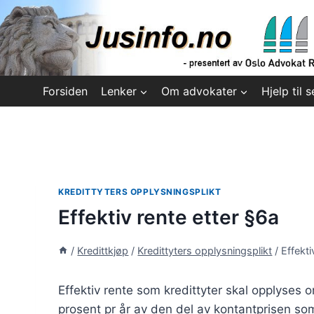
Skip
to
content
Forsiden
Lenker
Om advokater
Hjelp til s
KREDITTYTERS OPPLYSNINGSPLIKT
Effektiv rente etter §6a
/
Kredittkjøp
/
Kredittyters opplysningsplikt
/
Effekti
Effektiv rente som kredittyter skal opplyses 
prosent pr år av den del av kontantprisen som k