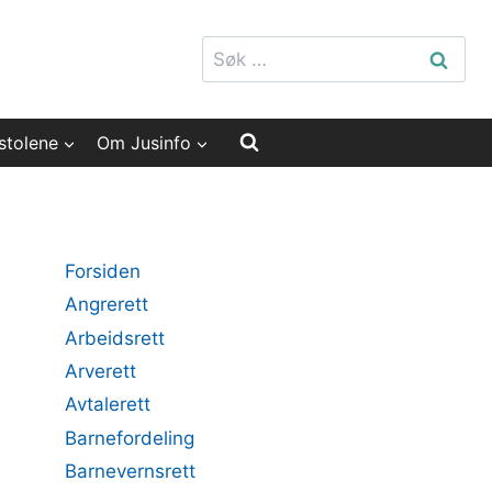
Søk
etter:
stolene
Om Jusinfo
Forsiden
Angrerett
Arbeidsrett
Arverett
Avtalerett
Barnefordeling
Barnevernsrett