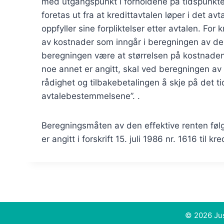
med utgangspunkt i forholdene på tidspunktet
foretas ut fra at kredittavtalen løper i det av
oppfyller sine forpliktelser etter avtalen. For
av kostnader som inngår i beregningen av den
beregningen være at størrelsen på kostnadene 
noe annet er angitt, skal ved beregningen av de
rådighet og tilbakebetalingen å skje på det ti
avtalebestemmelsene”. .
Beregningsmåten av den effektive renten fø
er angitt i forskrift 15. juli 1986 nr. 1616 til k
© 2026 Jus