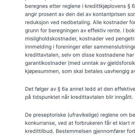
beregnes etter reglene i kredittkjøplovens § 6a
angir prosent av den del av kontantprisen som 
reduksjon ved nedbetaling. Alle kostnader for
grunn for beregningen av effektiv rente. I bo
misligholdskostnader, kostnader ved pengetr
innmelding i foreninger eller sammenslutning
kredittavtalen, selv om disse kostnadene har i
garantikostnader (med unntak av gjeldsforsikri
kjøpesummen, som skal betales uavhengig av 
Det følger av § 6a annet ledd at den effekti
på tidspunktet når kredittavtalen blir inngått.
De preseptoriske (ufravikelige) reglene om bere
konkurranse, ved at forbrukeren får et klart
kredittilbud. Bestemmelsen gjennomfører forbru