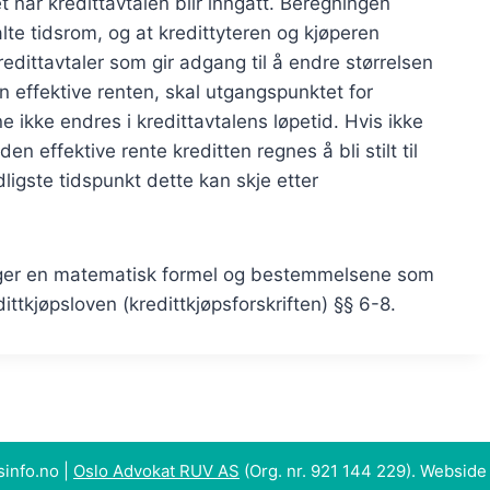
 når kredittavtalen blir inngått. Beregningen
talte tidsrom, og at kredittyteren og kjøperen
 kredittavtaler som gir adgang til å endre størrelsen
 effektive renten, skal utgangspunktet for
ikke endres i kredittavtalens løpetid. Hvis ikke
n effektive rente kreditten regnes å bli stilt til
dligste tidspunkt dette kan skje etter
lger en matematisk formel og bestemmelsene som
redittkjøpsloven (kredittkjøpsforskriften) §§ 6-8.
info.no |
Oslo Advokat RUV AS
(Org. nr. 921 144 229). Webside