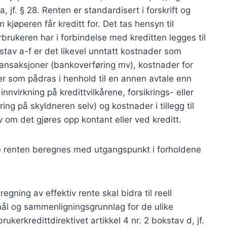
, jf. § 28. Renten er standardisert i forskrift og
kjøperen får kreditt for. Det tas hensyn til
brukeren har i forbindelse med kreditten legges til
kstav a-f er det likevel unntatt kostnader som
ansaksjoner (bankoverføring mv), kostnader for
er som pådras i henhold til en annen avtale enn
nnvirkning på kredittvilkårene, forsikrings- eller
ng på skyldneren selv) og kostnader i tillegg til
om det gjøres opp kontant eller ved kreditt.
ve renten beregnes med utgangspunkt i forholdene
gning av effektiv rente skal bidra til reell
 mål og sammenligningsgrunnlag for de ulike
kerkredittdirektivet artikkel 4 nr. 2 bokstav d, jf.