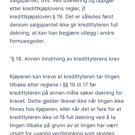
salgspantet, dvs. ved utlevering og oppgjør
etter kredittkjøplovens regler, jf.
kredittkjøpsloven § 19. Det er således først
dersom salgspantet ikke gir kredittyteren full
dekning, at kan han begjære utlegg i andre
formuesgoder.
”§ 19. Annen inndriving av kredittyterens krav
Kjøperen kan kreve at kredittyteren tar tingen
tilbake etter reglene i §§ 16 til 17 før
kredittyteren på annen måte søker dekning for
kravet. Dette gjelder likevel ikke når tingen ikke
finnes hos kjøperen, eller når det er fare for at
kredittyteren ikke vil få full dekning ved å ta
tingen tilbake på grunn av at tingen har vært
utsatt for uvanlig verdiminking som skyldes