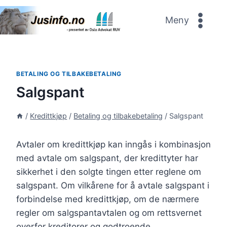
Skip
to
Meny
content
BETALING OG TILBAKEBETALING
Salgspant
/
Kredittkjøp
/
Betaling og tilbakebetaling
/
Salgspant
Avtaler om kredittkjøp kan inngås i kombinasjon
med avtale om salgspant, der kredittyter har
sikkerhet i den solgte tingen etter reglene om
salgspant. Om vilkårene for å avtale salgspant i
forbindelse med kredittkjøp, om de nærmere
regler om salgspantavtalen og om rettsvernet
overfor kreditorer og godtroende