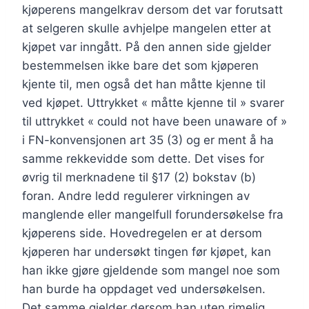
kjøperens mangelkrav dersom det var forutsatt
at selgeren skulle avhjelpe mangelen etter at
kjøpet var inngått. På den annen side gjelder
bestemmelsen ikke bare det som kjøperen
kjente til, men også det han måtte kjenne til
ved kjøpet. Uttrykket « måtte kjenne til » svarer
til uttrykket « could not have been unaware of »
i FN-konvensjonen art 35 (3) og er ment å ha
samme rekkevidde som dette. Det vises for
øvrig til merknadene til §17 (2) bokstav (b)
foran. Andre ledd regulerer virkningen av
manglende eller mangelfull forundersøkelse fra
kjøperens side. Hovedregelen er at dersom
kjøperen har undersøkt tingen før kjøpet, kan
han ikke gjøre gjeldende som mangel noe som
han burde ha oppdaget ved undersøkelsen.
Det samme gjelder dersom han uten rimelig