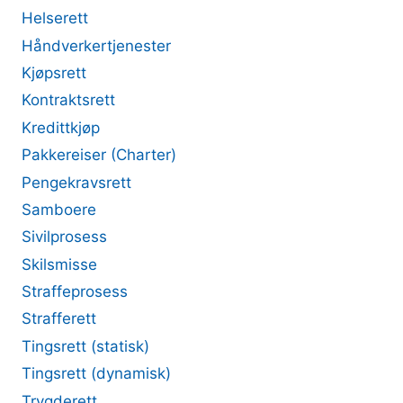
Helserett
Håndverkertjenester
Kjøpsrett
Kontraktsrett
Kredittkjøp
Pakkereiser (Charter)
Pengekravsrett
Samboere
Sivilprosess
Skilsmisse
Straffeprosess
Strafferett
Tingsrett (statisk)
Tingsrett (dynamisk)
Trygderett