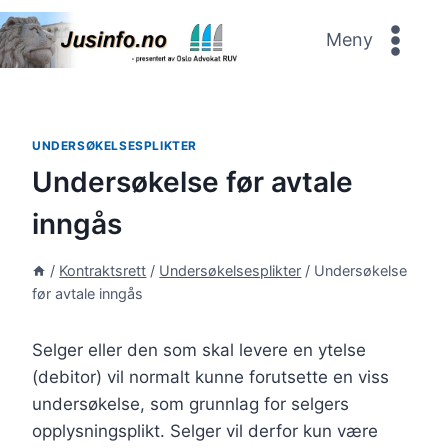
Skip
to
Meny
content
UNDERSØKELSESPLIKTER
Undersøkelse før avtale
inngås
/
Kontraktsrett
/
Undersøkelsesplikter
/
Undersøkelse
før avtale inngås
Selger eller den som skal levere en ytelse
(debitor) vil normalt kunne forutsette en viss
undersøkelse, som grunnlag for selgers
opplysningsplikt. Selger vil derfor kun være