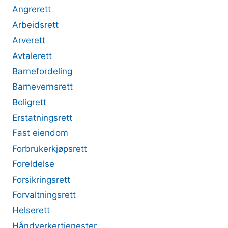
Angrerett
Arbeidsrett
Arverett
Avtalerett
Barnefordeling
Barnevernsrett
Boligrett
Erstatningsrett
Fast eiendom
Forbrukerkjøpsrett
Foreldelse
Forsikringsrett
Forvaltningsrett
Helserett
Håndverkertjenester