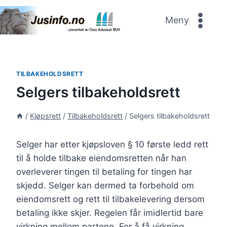
Skip
to
Meny
content
TILBAKEHOLDSRETT
Selgers tilbakeholdsrett
/
Kjøpsrett
/
Tilbakeholdsrett
/
Selgers tilbakeholdsrett
Selger har etter kjøpsloven § 10 første ledd rett
til å holde tilbake eiendomsretten når han
overleverer tingen til betaling for tingen har
skjedd. Selger kan dermed ta forbehold om
eiendomsrett og rett til tilbakelevering dersom
betaling ikke skjer. Regelen får imidlertid bare
virkning mellom partene. For å få virkning