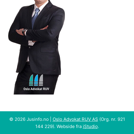
© 2026 Jusinfo.no |
Oslo Advokat RUV AS
(Org. nr. 921
144 229). Webside fra
iStudio
.