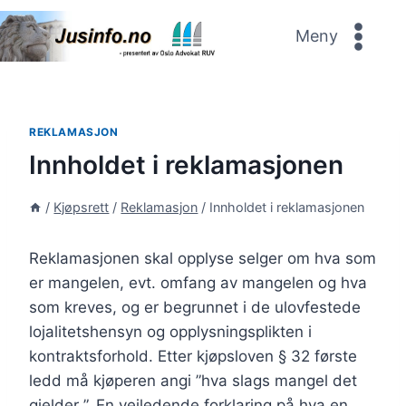
Skip
to
Meny
content
REKLAMASJON
Innholdet i reklamasjonen
/
Kjøpsrett
/
Reklamasjon
/
Innholdet i reklamasjonen
Reklamasjonen skal opplyse selger om hva som
er mangelen, evt. omfang av mangelen og hva
som kreves, og er begrunnet i de ulovfestede
lojalitetshensyn og opplysningsplikten i
kontraktsforhold. Etter kjøpsloven § 32 første
ledd må kjøperen angi ”hva slags mangel det
gjelder ”. En veiledende forklaring på hva en