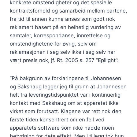
konkrete omstendigheter og det spesielle
kontraktsforhold og samarbeid mellom partene,
fra tid til annen kunne anses som godt nok
reklamert basert på en helhetlig vurdering av
samtaler, korrespondanse, innrettelse og
omstendighetene for øvrig, selv om
reklamasjonen i seg selv ikke i seg selv har
vært presis nok, jf. Rt. 2005 s. 257 ”Epilight”:
”På bakgrunn av forklaringene til Johannesen
og Sakshaug legger jeg til grunn at Johannesen
helt fra leveringstidspunktet var i kontinuerlig
kontakt med Sakshaug om at apparatet ikke
virket som forutsatt. Klagene var rett nok den
første tiden konsentrert om en feil ved
apparatets software som ikke hadde noen
betydning for dets effekt. Men i tillegg tok hun