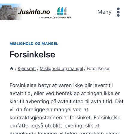
Skip
to
Meny
content
MISLIGHOLD OG MANGEL
Forsinkelse
/
Kjøpsrett
/
Mislighold og mangel
/
Forsinkelse
Forsinkelse betyr at varen ikke blir levert til
avtalt tid, eller ved hentekjøp at tingen ikke er
klar til avhenting på avtalt sted til avtalt tid. Det
vil da foreligge en mangel ved at
kontraktsgjenstanden er forsinket. Forsinkelse
omfatter også uteblitt levering, slik at
manglende levering vil følge kontraktsreglene