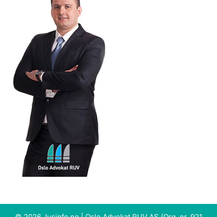
© 2026 Jusinfo.no |
Oslo Advokat RUV AS
(Org. nr. 921