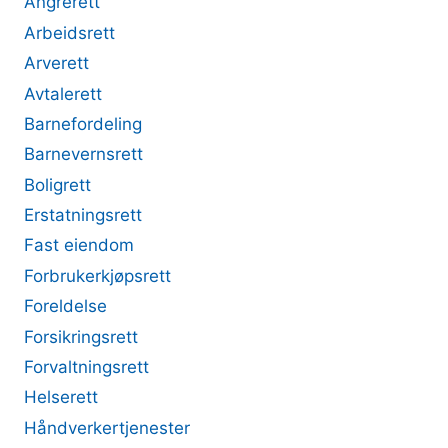
Angrerett
Arbeidsrett
Arverett
Avtalerett
Barnefordeling
Barnevernsrett
Boligrett
Erstatningsrett
Fast eiendom
Forbrukerkjøpsrett
Foreldelse
Forsikringsrett
Forvaltningsrett
Helserett
Håndverkertjenester